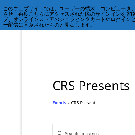
212-677-8621
info@crsny.org
このウェブサイトでは、ユーザーの端末（コンピュータ
させ、再度こちらにアクセスされた際のサインインを省
プ、オンラインストアのショッピングカートやログイン
ー配信に同意されたものと見なします。
CRS Presents
Events
CRS Presents
Events
Events
Enter