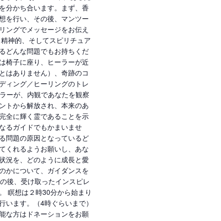
を分かち合います。まず、香
想を行い、その後、マンツー
リングでメッセージをお伝え
、精神的、そしてスピリチュア
るどんな問題でもお持ちくだ
は椅子に座り、ヒーラーが近
とはありません）、奇跡のコ
ディング／ヒーリングのトレ
ーラーが、内観であなたを観察
ントから解放され、本来のあ
完全に輝く霊であることを示
なるガイドでもかまいませ
る問題の原因となっているど
てくれるようお願いし、あな
状況を、どのように成長と愛
のかについて、ガイダンスを
想の後、受け取ったインスピレ
。 瞑想は２時30分から始まり
行います。（4時ぐらいまで）
能な方はドネーションをお願