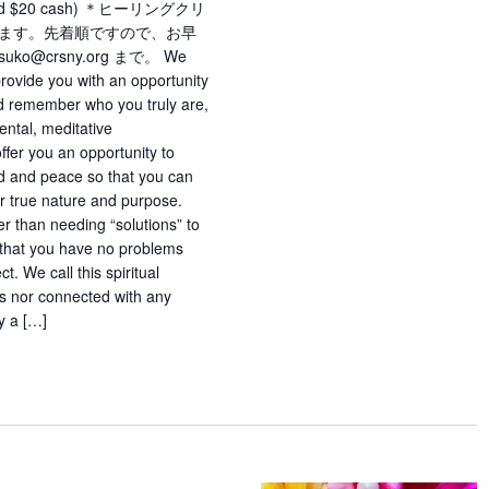
d $20 cash) ＊ヒーリングクリ
ます。先着順ですので、お早
ko@crsny.org まで。 We
provide you with an opportunity
and remember who you truly are,
ental, meditative
ffer you an opportunity to
nd and peace so that you can
r true nature and purpose.
her than needing “solutions” to
e that you have no problems
t. We call this spiritual
ous nor connected with any
ly a […]