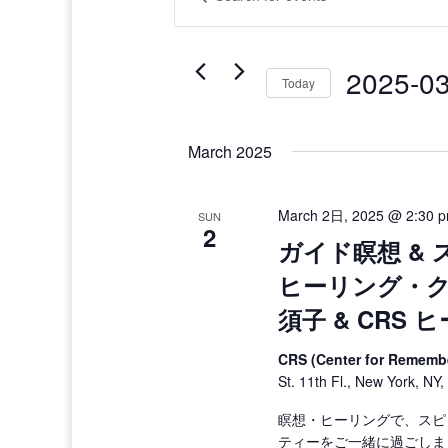
Search
Keyword.
and
Search
Views
for
Navigation
2025-0
Events
Today
by
Select
Keyword.
date.
March 2025
March 2日, 2025 @ 2:30 
SUN
2
ガイド瞑想 &
ヒーリング・
須子 & CRS 
CRS (Center for Rememb
St. 11th Fl., New York, NY,
瞑想・ヒーリングで、スピ
ティーをご一緒に過ごしま