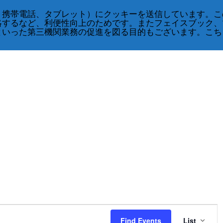
、携帯電話、タブレット）にクッキーを送信しています。こ
略するなど、利便性向上のためです。またフェイスブック、
といった第三機関業務の促進を図る目的もございます。こち
Event
Views
Find Events
List