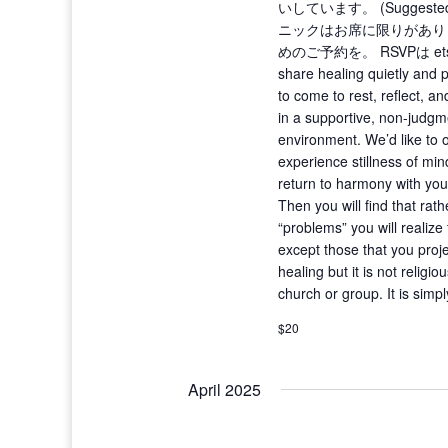
いしています。 (Suggeste
ニックはお席に限りがあり
めのご予約を。 RSVPは etsu
share healing quietly and 
to come to rest, reflect, 
in a supportive, non-judgm
environment. We’d like to o
experience stillness of mi
return to harmony with you
Then you will find that rat
“problems” you will realiz
except those that you projec
healing but it is not religi
church or group. It is simp
$20
April 2025