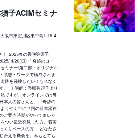
弥須子ACIMセミナ
東
大阪市東淀川区東中島1-19-4,
ク 》 2025春の香咲弥須子
5/ 4/20(日) 「奇跡のコー
：セミナー/第二部：オリジナル
・瞑想・ワークで構成されま
、奇跡を経験したい！もれなく
す。 《 講師：香咲弥須子より
る私ですが、オンラインでは毎
日本人の皆さんと、『奇跡の
 ようやく年に２回の日本滞在
のご案内時期がやってまいり
』をつい最近発見した方、着実
っくりペースの方、 どなたさ
じ合える機会を、私もとても