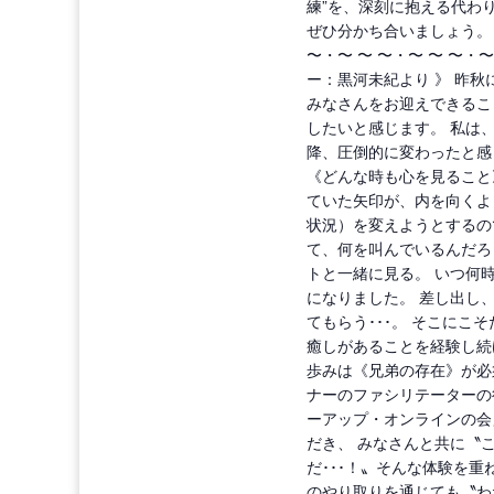
練”を、深刻に抱える代わ
ぜひ分かち合いましょう。 
〜・〜 〜 〜・〜 〜 〜・〜
ー：黒河未紀より 》 昨
みなさんをお迎えできるこ
したいと感じます。 私は
降、圧倒的に変わったと感
《どんな時も心を見ること
ていた矢印が、内を向くよ
状況）を変えようとするの
て、何を叫んでいるんだろ
トと一緒に見る。 いつ何
になりました。 差し出し
てもらう･･･。 そこにこ
癒しがあることを経験し続
歩みは《兄弟の存在》が必
ナーのファシリテーターの
ーアップ・オンラインの会
だき、 みなさんと共に〝
だ･･･！〟そんな体験を重
のやり取りを通じても〝わ