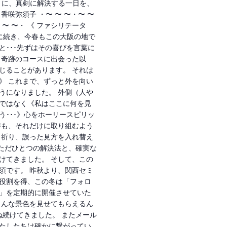
りに、真剣に解決する一日を、
香咲弥須子 ・〜 〜 〜・〜 〜
 〜 〜・ 《 ファシリテータ
秋に続き、今春もこの大阪の地で
と･･･先ずはその喜びを言葉に
、奇跡のコースに出会った以
じることがあります。 それは
》 これまで、ずっと外を向い
うになりました。 外側（人や
ではなく《私はここに何を見
う･･･》心をホーリースピリッ
時も、それだけに取り組むよう
、祈り、誤った見方を入れ替え
そただひとつの解決法と、確実な
けてきました。 そして、この
須です。 昨秋より、関西セミ
役割を得、この冬は「フォロ
」を定期的に開催させていた
こんな景色を見せてもらえるん
ね続けてきました。 またメール
たしたちは確かに繋がってい