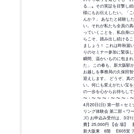
る…〟その実証を目撃し続
様にもお伝えしたい。「こ
んか？」 あなたと経験し
い。それが私たち全員の真
っていくことを、私自身に
らこそ、踏み出し続けるこ
ましょう！ これは昨秋届
りのセミナー参加に緊張し
瞬間、温かいものに包まれ
た」 この春も、新大阪駅
お越しを事務局の久保田智
迎えします。 どうぞ、真
い。何にも変えがたい宝を
の一歩を心からお待ちしてい
〜・〜 〜 〜・〜 〜 〜・〜
4月20日(日) 第一部＜セミナー
リング体験会 第二部＜ワーク＞
ズ) お申込み受付は、3/2
費】25,000円 【会 場】
新大阪東 6階 E605室