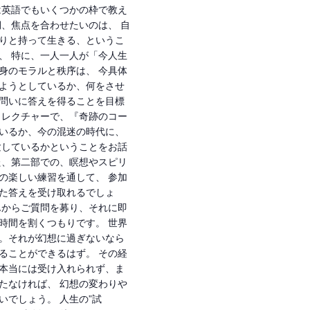
は英語でもいくつかの枠で教え
期、焦点を合わせたいのは、 自
りと持って生きる、というこ
、 特に、一人一人が「今人生
身のモラルと秩序は、 今具体
ようとしているか、何をさせ
問いに答えを得ることを目標
 レクチャーで、『奇跡のコー
いるか、今の混迷の時代に、
験しているかということをお話
た、第二部での、瞑想やスピリ
の楽しい練習を通して、 参加
た答えを受け取れるでしょ
んからご質問を募り、それに即
時間を割くつもりです。 世界
。それが幻想に過ぎないなら
ることができるはず。 その経
本当には受け入れられず、ま
たなければ、 幻想の変わりや
いでしょう。 人生の”試