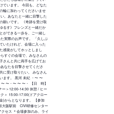
けています。 今回も、どなた
の輪に加わってくださいませ
たい。あなたと一緒に目撃した
の願いです。 《奇跡を受け取
ゆるす》フレンズと一緒だか
とができる一歩を、ご一緒し
いた実際のお声です。 「久しぶ
ていたけれど、会場に入った
た感覚がしてホッとしまし
からすぐの会場で、みなさんの
子さんと共に両手を広げてお
のあなたを目撃させてくださ
共に受け取りたい。 みなさん
ます。 黒河 未紀 ・〜 〜
 〜 〜・〜 〜 〜・ 【日 時】
＞12:00-14:30 休憩 / ヒー
 15:00-17:00(ドアクロー
1(金)からとなります。 【参加
 新大阪駅前 CIVI研修センター
 アクセス ＊会場参加のみ、ライ