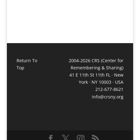
3:00 pm
4:00 pm
5:00 pm
6:00 pm
Return To
2004-2026 CRS (Center for
7:00 pm
Top
Remembering & Sharing)
41 E 11th St 11th FL · New
8:00 pm
York · NY 10003 · USA
212-677-8621
9:00 pm
info@crsny.org
10:00
pm
11:00
pm
12:00
am