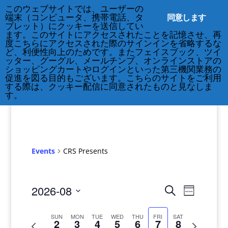
このウェブサイトでは、ユーザーの
212-677-8621
info@crsny.org
同意します
端末（コンピュータ、携帯電話、タ
ブレット）にクッキーを送信してい
ます。このサイトにアクセスされたことを記憶させ、再
度こちらにアクセスされた際のサインインを省略するな
ど、利便性向上のためです。またフェイスブック、ツイ
ッター、グーグル、メールチンプ、オンラインストアの
ショッピングカートやログインといった第三機関業務の
促進を図る目的もございます。こちらのサイトをご利用
する際は、クッキー配信に同意されたものと見なしま
す。
Events
CRS Presents
Events
Events
2026-08
Search
Week
Views
Search
Select
Navigat
and
date.
SUN
MON
TUE
WED
THU
FRI
SAT
2
3
4
5
6
7
8
Previous
Next