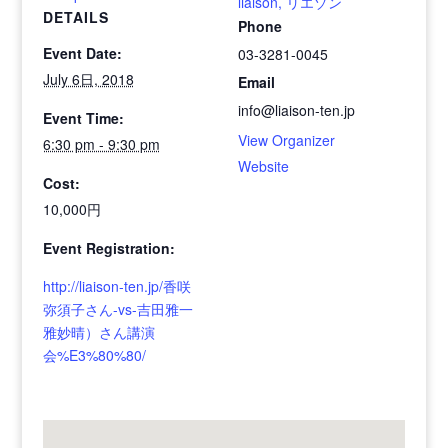
liaison, リエゾン
DETAILS
Phone
Event Date:
03-3281-0045
July 6日, 2018
Email
info@liaison-ten.jp
Event Time:
View Organizer
6:30 pm - 9:30 pm
Website
Cost:
10,000円
Event Registration:
http://liaison-ten.jp/香咲
弥須子さん-vs-吉田雅一
雅妙晴）さん講演
会%E3%80%80/