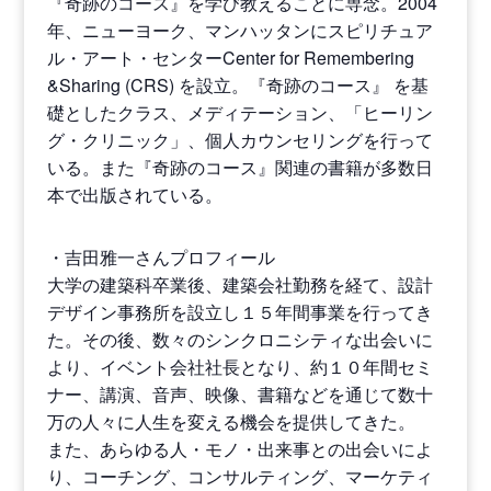
『奇跡のコース』を学び教えることに専念。2004
年、ニューヨーク、マンハッタンにスピリチュア
ル・アート・センターCenter for Remembering
&Sharing (CRS) を設立。『奇跡のコース』 を基
礎としたクラス、メディテーション、「ヒーリン
グ・クリニック」、個人カウンセリングを行って
いる。また『奇跡のコース』関連の書籍が多数日
本で出版されている。
・吉田雅一さんプロフィール
大学の建築科卒業後、建築会社勤務を経て、設計
デザイン事務所を設立し１５年間事業を行ってき
た。その後、数々のシンクロニシティな出会いに
より、イベント会社社長となり、約１０年間セミ
ナー、講演、音声、映像、書籍などを通じて数十
万の人々に人生を変える機会を提供してきた。
また、あらゆる人・モノ・出来事との出会いによ
り、コーチング、コンサルティング、マーケティ