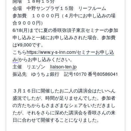
開場 １８時１５分
会場 中野サンプラザ１５階 リーフルーム
参加費 １００００円（４月中にお申し込みの場
合９０００円）
6/18(月)までに夏の香咲弥須子東京セミナーの参加
申し込みと一緒にお申し込みされた場合、参加費
は¥9,000です。
こちら
https://www.y-s-inn.com/セミナーお申し込
み/
からお申し込みください。
主催 リエゾン
liaison-ten.jp
振込先 ゆうちょ銀行 記号10170 番号80586041
３月１６日に開催したお二人の講演会はたいへん
盛況でしたが、時間が足りませんでした。参加者
の方たちからもさまざまなシェアをいただきまし
たが、それをさらに深めた講演会を香咲さんの来
日に合わせて開催することになりました。