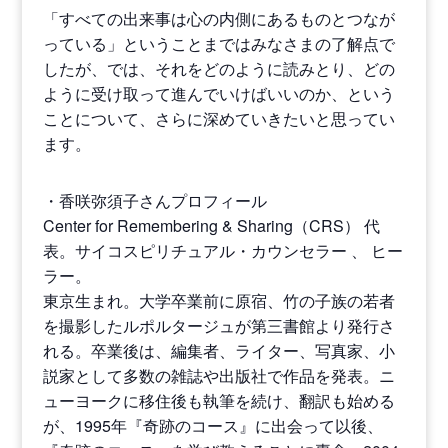
「すべての出来事は心の内側にあるものとつなが
っている」ということまではみなさまの了解点で
したが、では、それをどのように読みとり、どの
ように受け取って進んでいけばいいのか、という
ことについて、さらに深めていきたいと思ってい
ます。
・香咲弥須子さんプロフィール
Center for Remembering & Sharing（CRS） 代
表。サイコスピリチュアル・カウンセラー 、 ヒー
ラー。
東京生まれ。大学卒業前に原宿、竹の子族の若者
を撮影したルポルタージュが第三書館より発行さ
れる。卒業後は、編集者、ライター、写真家、小
説家として多数の雑誌や出版社で作品を発表。ニ
ューヨークに移住後も執筆を続け、翻訳も始める
が、1995年『奇跡のコース』に出会って以後、