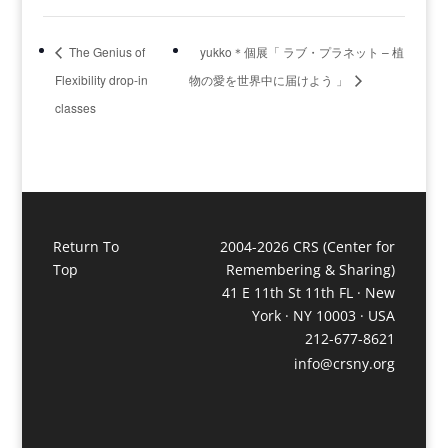
The Genius of
yukko＊個展「 ラブ・プラネット – 植
Flexibility drop-in
物の愛を世界中に届けよう 」
classes
Return To
2004-2026 CRS (Center for
Top
Remembering & Sharing)
41 E 11th St 11th FL · New
York · NY 10003 · USA
212-677-8621
info@crsny.org