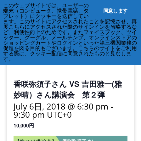
このウェブサイトでは、ユーザーの
212-677-8621
info@crsny.org
同意します
端末（コンピュータ、携帯電話、タ
ブレット）にクッキーを送信してい
ます。このサイトにアクセスされたことを記憶させ、再
度こちらにアクセスされた際のサインインを省略するな
ど、利便性向上のためです。またフェイスブック、ツイ
ッター、グーグル、メールチンプ、オンラインストアの
« All Events
ショッピングカートやログインといった第三機関業務の
促進を図る目的もございます。こちらのサイトをご利用
する際は、クッキー配信に同意されたものと見なしま
This event has passed.
す。
香咲弥須子さん VS 吉田雅一(雅
妙晴）さん講演会 第２弾
July 6日, 2018 @ 6:30 pm
-
9:30 pm
UTC+0
10,000円