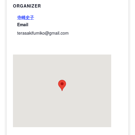
ORGANIZER
寺崎史子
Email
terasakifumiko@gmail.com