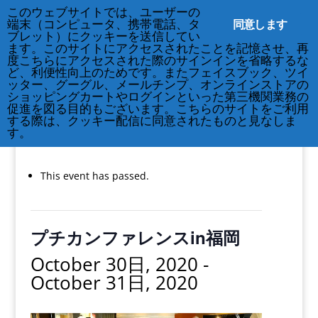
このウェブサイトでは、ユーザーの
同意します
端末（コンピュータ、携帯電話、タ
ブレット）にクッキーを送信してい
ます。このサイトにアクセスされたことを記憶させ、再
度こちらにアクセスされた際のサインインを省略するな
ど、利便性向上のためです。またフェイスブック、ツイ
212-677-8621
info@crsny.org
ッター、グーグル、メールチンプ、オンラインストアの
ショッピングカートやログインといった第三機関業務の
促進を図る目的もございます。こちらのサイトをご利用
する際は、クッキー配信に同意されたものと見なしま
す。
« All Events
This event has passed.
プチカンファレンスin福岡
October 30日, 2020
-
October 31日, 2020