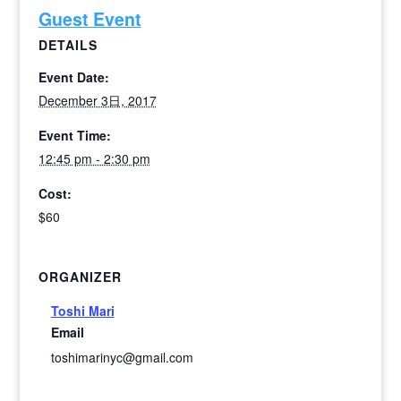
Guest Event
DETAILS
Event Date:
December 3日, 2017
Event Time:
12:45 pm - 2:30 pm
Cost:
$60
ORGANIZER
Toshi Mari
Email
toshimarinyc@gmail.com