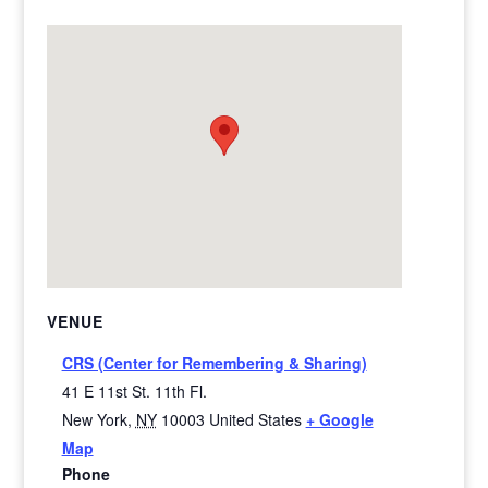
VENUE
CRS (Center for Remembering & Sharing)
41 E 11st St. 11th Fl.
New York
,
NY
10003
United States
+ Google
Map
Phone