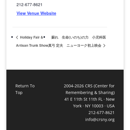
212-677-8621
View Venue Website
Holiday Fair &
蘇れ 生命(いのち)の力 小児科医
Artisan Trunk Show
真弓 定夫 ニューヨーク初上映会
Return To
2004-2026 CRS (Center for
Top
Remembering & Sharing)
41 E 11th St 11th FL · New
York · NY 10003 · USA
212-677-8621
info@crsny.org