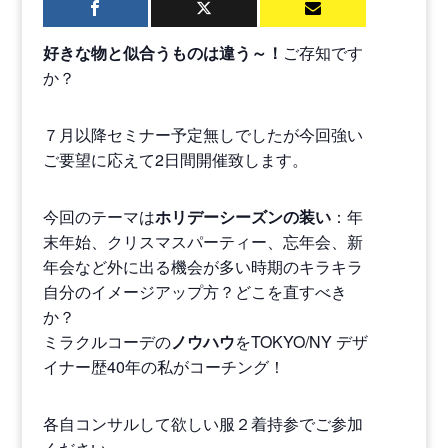
好きな物と似合うものは違う～！
ご存知です
か？
７月以降セミナー予定無しでしたが今回強い
ご要望に応えて2日間開催致します。
今回のテーマは
ホリデーシーズンの装い
：年
末年始、クリスマスパーティー、忘年会、新
年会など外に出る機会が多い時期のキラキラ
自分のイメージアップ方？どこを直すべき
か？
ミラクルコーデの
ノウハウ
をTOKYO/NY デザ
イナー歴40年の私がコーチング！
各自コンサルして欲しい服２着持参でご参加