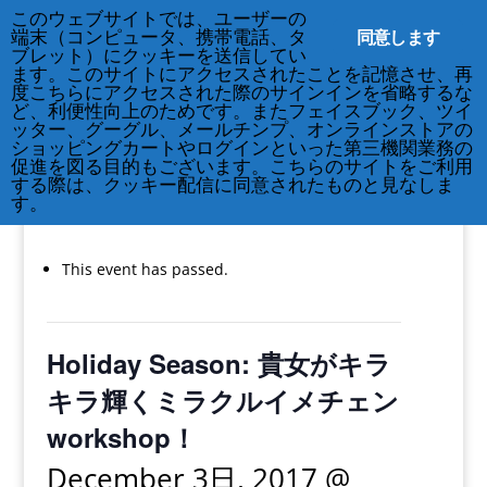
このウェブサイトでは、ユーザーの
同意します
端末（コンピュータ、携帯電話、タ
ブレット）にクッキーを送信してい
ます。このサイトにアクセスされたことを記憶させ、再
度こちらにアクセスされた際のサインインを省略するな
ど、利便性向上のためです。またフェイスブック、ツイ
212-677-8621
info@crsny.org
ッター、グーグル、メールチンプ、オンラインストアの
ショッピングカートやログインといった第三機関業務の
促進を図る目的もございます。こちらのサイトをご利用
する際は、クッキー配信に同意されたものと見なしま
す。
« All Events
This event has passed.
Holiday Season: 貴女がキラ
キラ輝くミラクルイメチェン
workshop！
December 3日, 2017 @