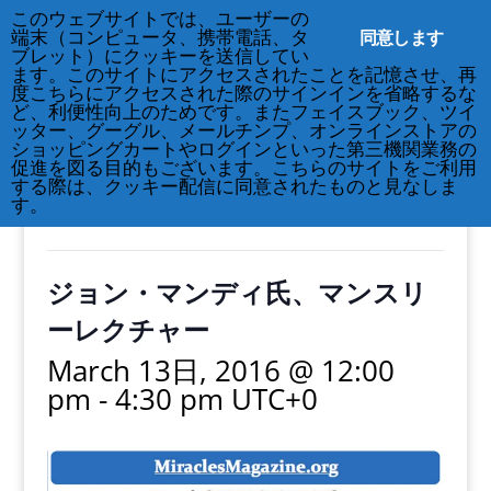
このウェブサイトでは、ユーザーの
212-677-8621
info@crsny.org
同意します
端末（コンピュータ、携帯電話、タ
ブレット）にクッキーを送信してい
ます。このサイトにアクセスされたことを記憶させ、再
度こちらにアクセスされた際のサインインを省略するな
ど、利便性向上のためです。またフェイスブック、ツイ
ッター、グーグル、メールチンプ、オンラインストアの
« All Events
ショッピングカートやログインといった第三機関業務の
促進を図る目的もございます。こちらのサイトをご利用
する際は、クッキー配信に同意されたものと見なしま
This event has passed.
す。
ジョン・マンディ氏、マンスリ
ーレクチャー
March 13日, 2016 @ 12:00
pm
-
4:30 pm
UTC+0