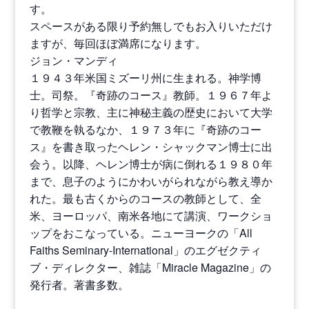
す。
スペースがある限り予約無しでもお入りいただけ
ますが、毎回ほぼ満席になります。
ジョン・マンディ
１９４３年米国ミズーリ州に生まれる。神学博
士。司祭。『奇跡のコース』教師。１９６７年よ
り哲学と宗教、主に神秘主義の歴史において大学
で教鞭を執るなか、１９７３年に『奇跡のコー
ス』を書き取ったヘレン・シャックマン博士に出
会う。以降、ヘレン博士が病に倒れる１９８０年
まで、息子のようにかわいがられながら教え導か
れた。最も古くからのコースの教師として、全
米、ヨーロッパ、南米各地にて講演、ワークショ
ップをおこなっている。ニューヨークの「All
Faiths Seminary-International」のエグゼクティ
ブ・ディレクター、雑誌「Miracle Magazine」の
発行者。著書多数。