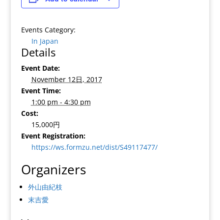
Events Category:
In Japan
Details
Event Date:
November 12日, 2017
Event Time:
1:00 pm - 4:30 pm
Cost:
15,000円
Event Registration:
https://ws.formzu.net/dist/S49117477/
Organizers
外山由紀枝
末吉愛