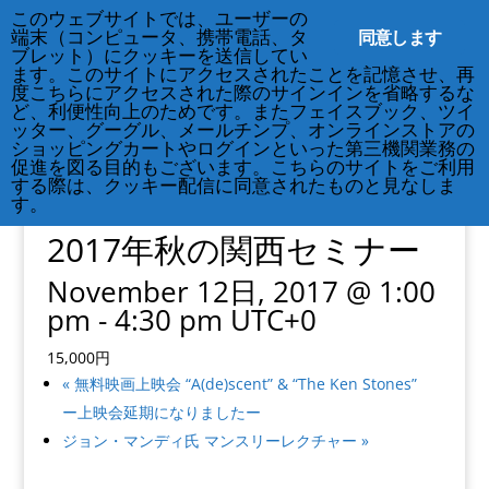
このウェブサイトでは、ユーザーの
212-677-8621
info@crsny.org
同意します
端末（コンピュータ、携帯電話、タ
ブレット）にクッキーを送信してい
ます。このサイトにアクセスされたことを記憶させ、再
度こちらにアクセスされた際のサインインを省略するな
ど、利便性向上のためです。またフェイスブック、ツイ
ッター、グーグル、メールチンプ、オンラインストアの
ショッピングカートやログインといった第三機関業務の
促進を図る目的もございます。こちらのサイトをご利用
« All Events
する際は、クッキー配信に同意されたものと見なしま
This event has passed.
す。
2017年秋の関西セミナー
November 12日, 2017 @ 1:00
pm
-
4:30 pm
UTC+0
15,000円
«
無料映画上映会 “A(de)scent” & “The Ken Stones”
ー上映会延期になりましたー
ジョン・マンディ氏 マンスリーレクチャー
»