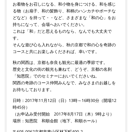
お着物をお召しになる、和小物を身につける、和を感じ
る物（お扇子、和の髪飾り、和柄のハンカチやポーチな
どなど）を持って・・など、さまざまな「和の心」をお
持ちになって、会場へおいでください。
これは「和」だと思えるものなら、なんでも大丈夫で
す。
そんな遊び心も入れながら、秋の京都で和の心を奇跡の
コースと共にお楽しみくだされば、幸いです。
秋の関西は、京都も奈良も観光に最適の季節です。
歴史と文化の街の観光も兼ねて、どうぞ、京都の名刹
「知恩院」でのセミナーにおいでくださいね。
関西の奇跡のコース仲間みんなで、みなさまのお越しを
お待ちしております。
日時：2017年11月12日（日）13時～16時30分（開場12
時45分）
（お申込み受付開始 2017年8月17日（木）9時より）
場所：知恩院 和順会館（地下、和順ホール）
〒605-0062京都市東山区林下町400-2