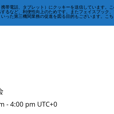
、携帯電話、タブレット）にクッキーを送信しています。こ
略するなど、利便性向上のためです。またフェイスブック、
といった第三機関業務の促進を図る目的もございます。こち
演会
pm
-
4:00 pm
UTC+0