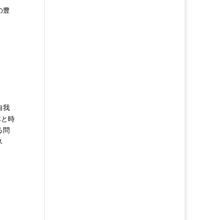
の豊
。
自我
体と時
る問
ス