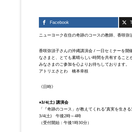
Facebook
T
ニューヨーク在住の奇跡のコースの教師、香咲弥
香咲弥須子さんの沖縄講演会 / 一日セミナーを
なさまと、とても素晴らしい時間を共有すること
みなさまのご参加を心よりお待ちしております。
アトリエさとわ 橋本幸枝
《日時》
⭐︎3/4(土) 講演会
「『奇跡のコース」が教えてくれる”真実を生きる
3/4(土) 午後2時～4時
（受付開始：午後1時30分）