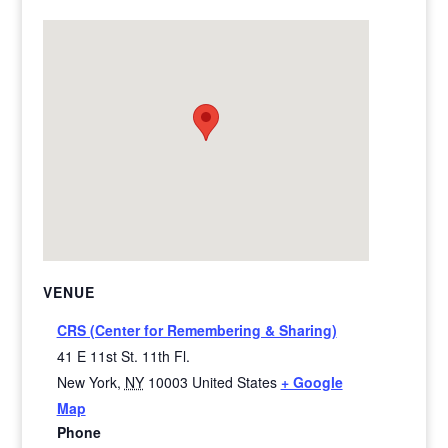
VENUE
CRS (Center for Remembering & Sharing)
41 E 11st St. 11th Fl.
New York
,
NY
10003
United States
+ Google
Map
Phone