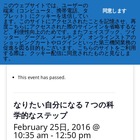
このウェブサイトでは、ユーザーの
同意します
端末（コンピュータ、携帯電話、タ
ブレット）にクッキーを送信してい
ます。このサイトにアクセスされたことを記憶させ、再
度こちらにアクセスされた際のサインインを省略するな
ど、利便性向上のためです。またフェイスブック、ツイ
212-677-8621
info@crsny.org
ッター、グーグル、メールチンプ、オンラインストアの
ショッピングカートやログインといった第三機関業務の
促進を図る目的もございます。こちらのサイトをご利用
する際は、クッキー配信に同意されたものと見なしま
す。
« All Events
This event has passed.
なりたい自分になる７つの科
学的なステップ
February 25日, 2016 @
10:35 am
-
12:50 pm