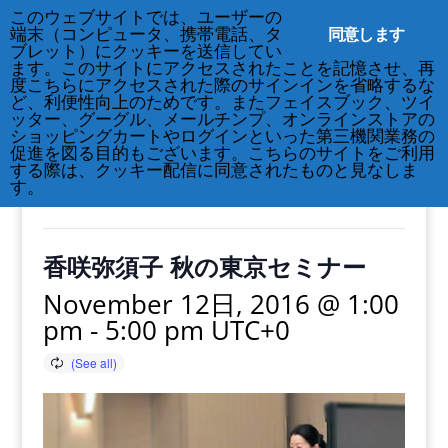
このウェブサイトでは、ユーザーの
212-677-8621
info@crsny.org
同意します
端末（コンピュータ、携帯電話、タ
ブレット）にクッキーを送信してい
ます。このサイトにアクセスされたことを記憶させ、再
度こちらにアクセスされた際のサインインを省略するな
ど、利便性向上のためです。またフェイスブック、ツイ
ッター、グーグル、メールチンプ、オンラインストアの
« All Events
ショッピングカートやログインといった第三機関業務の
促進を図る目的もございます。こちらのサイトをご利用
する際は、クッキー配信に同意されたものと見なしま
This event has passed.
す。
香咲弥須子 秋の東京セミナー
November 12日, 2016 @ 1:00
pm
-
5:00 pm
UTC+0