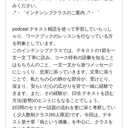
みください。
.:*・゜インテンシブクラスのご案内 .:*・゜
podcast テキスト精読を使って学習していらっし
ゃり、ワークブックのレッスンを行なっている方
を対象としています。
このインテンシブクラスでは、テキストの1節を一
文一文 丁寧に読み、コース特有の語彙を知ること
はもちろんのこと、一文一文から放つメッセージ
にじっくり、忠実に添っていきます。文章に添う
ことで、私たちの心の静かな部分が、受けとり、
深まり、安らいだ心の広がりを皆で一緒に経験で
きます。また、その経験が、日頃 テキストを読む
方法(姿勢)のヒントにもなることでしょう。
2日間のセミナー話題の流れを更に深く考察してい
く少人数制クラス(50人限定)です。今回は、テキ
スト第十章「病という偶像」を中心に、クラスを