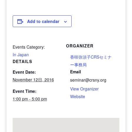
Add to calendar
ORGANIZER
Events Category:
In Japan
香咲弥須子CRSセミナ
DETAILS
ー事務局
Email
Event Date:
November 12日, 2016
seminar@crsny.org
View Organizer
Event Time:
Website
1:00 pm - 5:00 pm