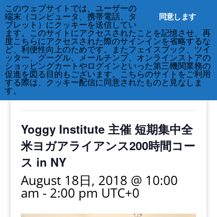
このウェブサイトでは、ユーザーの
212-677-8621
info@crsny.org
同意します
端末（コンピュータ、携帯電話、タ
ブレット）にクッキーを送信してい
ます。このサイトにアクセスされたことを記憶させ、再
度こちらにアクセスされた際のサインインを省略するな
ど、利便性向上のためです。またフェイスブック、ツイ
ッター、グーグル、メールチンプ、オンラインストアの
« All Events
ショッピングカートやログインといった第三機関業務の
促進を図る目的もございます。こちらのサイトをご利用
する際は、クッキー配信に同意されたものと見なしま
This event has passed.
す。
Yoggy Institute 主催 短期集中全
米ヨガアライアンス200時間コー
ス in NY
August 18日, 2018 @ 10:00
am
-
2:00 pm
UTC+0