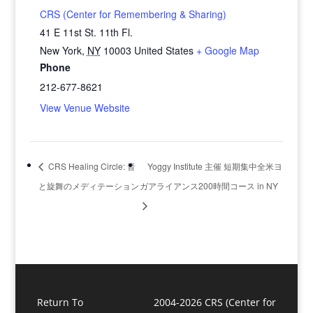
CRS (Center for Remembering & Sharing)
41 E 11st St. 11th Fl.
New York
,
NY
10003
United States
+ Google Map
Phone
212-677-8621
View Venue Website
CRS Healing Circle: 音
Yoggy Institute 主催 短期集中全米ヨ
と旋舞のメディテーション
ガアライアンス200時間コース in NY
Return To
2004-2026 CRS (Center for