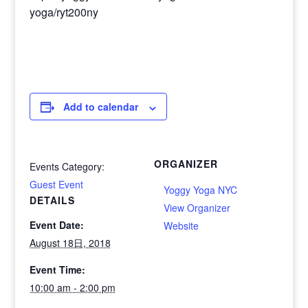
yoga/ryt200ny
Add to calendar
ORGANIZER
Events Category:
Guest Event
Yoggy Yoga NYC
DETAILS
View Organizer
Event Date:
Website
August 18日, 2018
Event Time:
10:00 am - 2:00 pm