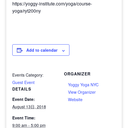
https://yoggy-institute.com/yoga/course-
yoga/ryt200ny
Add to calendar
ORGANIZER
Events Category:
Guest Event
Yoggy Yoga NYC
DETAILS
View Organizer
Event Date:
Website
August 13日, 2018
Event Time:
9:00 am - 5:00 pm