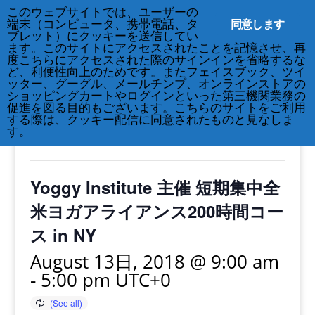
このウェブサイトでは、ユーザーの
212-677-8621
info@crsny.org
同意します
端末（コンピュータ、携帯電話、タ
ブレット）にクッキーを送信してい
ます。このサイトにアクセスされたことを記憶させ、再
度こちらにアクセスされた際のサインインを省略するな
ど、利便性向上のためです。またフェイスブック、ツイ
ッター、グーグル、メールチンプ、オンラインストアの
« All Events
ショッピングカートやログインといった第三機関業務の
促進を図る目的もございます。こちらのサイトをご利用
する際は、クッキー配信に同意されたものと見なしま
This event has passed.
す。
Yoggy Institute 主催 短期集中全
米ヨガアライアンス200時間コー
ス in NY
August 13日, 2018 @ 9:00 am
-
5:00 pm
UTC+0