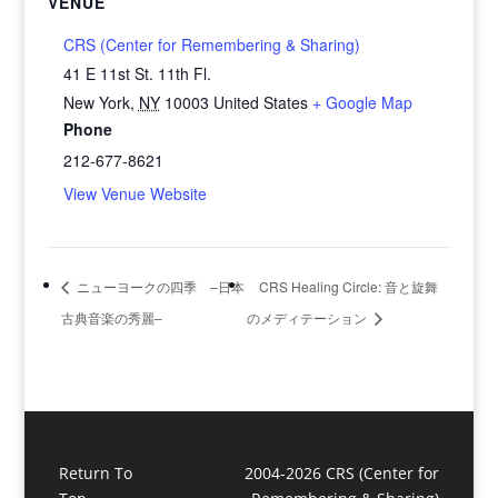
VENUE
CRS (Center for Remembering & Sharing)
41 E 11st St. 11th Fl.
New York
,
NY
10003
United States
+ Google Map
Phone
212-677-8621
View Venue Website
ニューヨークの四季 –日本
CRS Healing Circle: 音と旋舞
古典音楽の秀麗–
のメディテーション
Return To
2004-2026 CRS (Center for