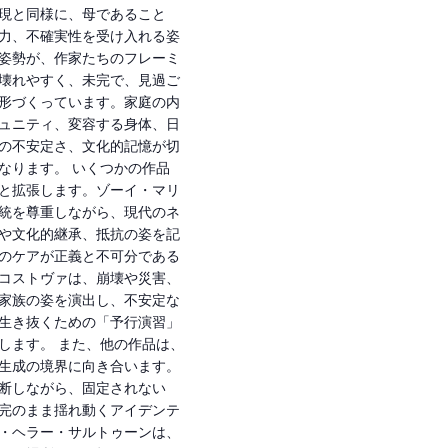
現と同様に、母であること
力、不確実性を受け入れる姿
姿勢が、作家たちのフレーミ
壊れやすく、未完で、見過ご
形づくっています。家庭の内
ュニティ、変容する身体、日
の不安定さ、文化的記憶が切
なります。 いくつかの作品
と拡張します。ゾーイ・マリ
統を尊重しながら、現代のネ
や文化的継承、抵抗の姿を記
のケアが正義と不可分である
コストヴァは、崩壊や災害、
家族の姿を演出し、不安定な
生き抜くための「予行演習」
します。 また、他の作品は、
生成の境界に向き合います。
断しながら、固定されない
完のまま揺れ動くアイデンテ
・ヘラー・サルトゥーンは、