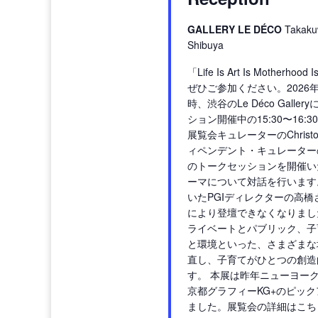
GALLERY LE DÉCO
Takaku
Shibuya
「Life Is Art Is Mother
ぜひご参加ください。2026年
時、渋谷のLe Déco Gall
ション開催中の15:30〜16
展覧会キュレーターのChristo
ィペンデント・キュレーター
のトークセッションを開催い
ーマについて対話を行います
いたPGIディレクターの高
により登壇できなくなりまし
ライベートとパブリック、子
と環境といった、さまざまな
直し、子育てがひとつの創造
す。 本展は昨年ニューヨー
京都グラフィーKG+のピッ
ました。展覧会の詳細はこち