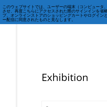
212-677-8621
info@crsny.org
このウェブサイトでは、ユーザーの端末（コンピュータ
させ、再度こちらにアクセスされた際のサインインを省
プ、オンラインストアのショッピングカートやログイン
ー配信に同意されたものと見なします。
Exhibition
Events
Enter