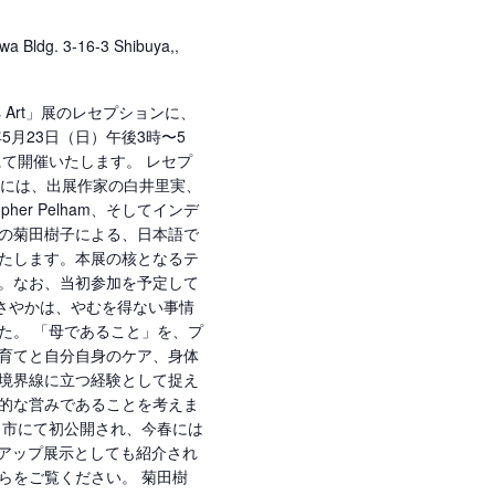
wa Bldg. 3-16-3 Shibuya,,
hood Is Art」展のレセプションに、
5月23日（日）午後3時〜5
eryにて開催いたします。 レセプ
:30には、出展作家の白井里実、
pher Pelham、そしてインデ
の菊田樹子による、日本語で
たします。本展の核となるテ
。なお、当初参加を予定して
橋さやかは、やむを得ない事情
た。 「母であること」を、プ
育てと自分自身のケア、身体
境界線に立つ経験として捉え
的な営みであることを考えま
ク市にて初公開され、今春には
クアップ展示としても紹介され
らをご覧ください。 菊田樹