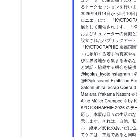
るトークセッションを行いま
2026年4月14日から5月1
ロニエ」にて、「KYOTOGRA
展として開催されます。 「
およびキュレーターの発掘と支
設立されたパブリックアート
「KYOTOGRAPHIE 京
＋に参加する若手写真家やキ
び世界各地から集まる著名な
と対話・協働する機会を提供
@kgplus_kyotoInstagram：
@KGplusevent Exhibition P
Satomi Shirai Scrap Opera 3
Mariana (Yakama Nation) © b
Aline Müller Cramped © by Ka
KYOTOGRAPHIE 2026
応し、本展は日々の生活のな
示します。それは、自他、私
ル、継承／変化のあいだに位
てケアは、主題であると同時