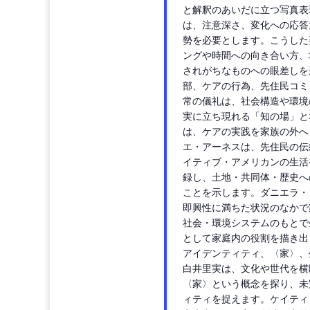
と解釈のあいだに立つ写真表
は、注意深さ、変化への応答
勢を必要とします。こうした
ングや時間への向き合い方、
されがちなものへの眼差しを
部、ケアの行為、先住民コミ
常の儀礼は、社会構造や環境
実に立ち現れる「知の場」と
は、ケアの実践を家族の外へ
エ・アーネスは、先住民の伝
イティブ・アメリカンの生活
録し、土地・共同体・歴史へ
ことを示します。ダニエラ・
即興性に満ちた状況のなかで
社会・環境システムのもとで
として家庭内の役割を描き出
アイデンティティ、〈家〉、
白井里実は、文化や世代を横
〈家〉という概念を探り、未
ィティを捉えます。ケイティ