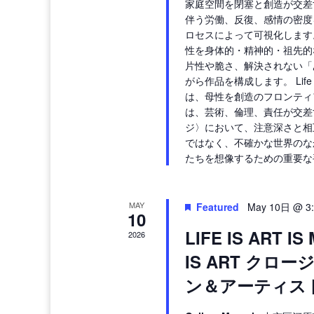
家庭空間を閉塞と創造が交差
伴う労働、反復、感情の密度
ロセスによって可視化します
性を身体的・精神的・祖先的
片性や脆さ、解決されない「
がら作品を構成します。 Life Is Art
は、母性を創造のフロンティ
は、芸術、倫理、責任が交差
ジ〉において、注意深さと相
ではなく、不確かな世界のな
たちを想像するための重要な
MAY
Featured
May 10日 @ 3
10
LIFE IS ART I
2026
IS ART クロ
ン＆アーティスト