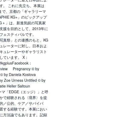
す。 これに先立ち、本展は
0日まで、京都の「ギャラリーマ
PHIE KG+」のピックアップ
KG＋」は、新進気鋭の写真家
援を目的として、2013年に
フェスティバルです。
都国際写真祭」との連携のもと、KG
ュレーターに対し、日本およ
キュレーターやギャラリスト
しています。 X：
@kgplusFacebook：
review Pregnancy © by
 © by Daniela Kostova
y Zoe Urness Untitled © by
tie Heller Saltoun
 のテーマ「EDGE（エッジ）」と呼
かで経験される〈境界〉を提
的／公的、ケア／サバイバ
置する経験です。本展におい
に方法論でもあります。記録