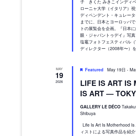
子 きくた みきこインディ
ローニャ大学（イタリア）視
ディペンデント・キュレータ
までに、日本とヨーロッパで
トの展覧会を企画。『日本に
眼・ジャパントゥデイ』写真プ
塩竈フォトフェスティバル（
ディレクター（2008年〜）
MAY
Featured
May 19日
-
Ma
19
LIFE IS ART I
2026
IS ART — TOK
GALLERY LE DÉCO
Takaku
Shibuya
Life Is Art Is Motherh
ィストによる写真作品を紹介