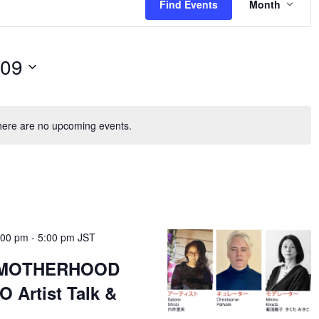
Views
Find Events
Month
Naviga
-09
ere are no upcoming events.
:00 pm
-
5:00 pm
JST
S MOTHERHOOD
 Artist Talk &