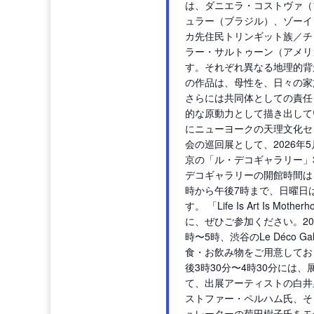
は、ダニエラ・コストヴァ（
ュラー（ブラジル）、ゾーイ
カ先住民トリンギット族／チ
ラー・サルトゥーン（アメリ
す。それぞれ異なる地理的背
の作品は、母性を、日々の家
さらには共同体としての責任
的な原動力として描き出してい
にニューヨークの天理文化セ
会の巡回展として、2026年5
京の「ル・デコギャラリー」
デコギャラリーの開館時間は
時から午後7時まで、日曜日は
す。 「Life Is Art Is Mot
に、ぜひご参加ください。20
時〜5時、渋谷のLe Déco G
食・お飲み物をご用意してお
後3時30分〜4時30分には
て、出展アーティストの白井
ストファー・ペルハム氏、そ
ュレーターの菊田樹子氏をモ