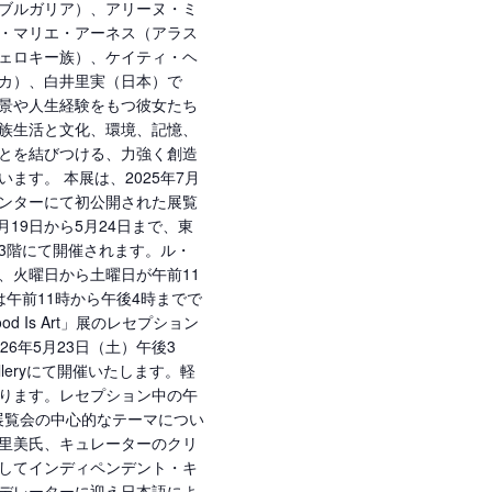
ブルガリア）、アリーヌ・ミ
・マリエ・アーネス（アラス
ェロキー族）、ケイティ・ヘ
カ）、白井里実（日本）で
景や人生経験をもつ彼女たち
族生活と文化、環境、記憶、
とを結びつける、力強く創造
ます。 本展は、2025年7月
ンターにて初公開された展覧
月19日から5月24日まで、東
3階にて開催されます。ル・
、火曜日から土曜日が午前11
午前11時から午後4時までで
herhood Is Art」展のレセプション
26年5月23日（土）午後3
alleryにて開催いたします。軽
ります。レセプション中の午
、展覧会の中心的なテーマについ
里美氏、キュレーターのクリ
してインディペンデント・キ
デレーターに迎え日本語によ