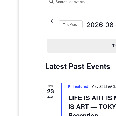
Search
Keyword.
and
Search
Views
for
Navigation
2026-08
Events
This Month
by
Select
Keyword.
date.
Th
Calendar
Latest Past Events
of
Events
MAY
Featured
May 23日 @ 3
23
LIFE IS ART I
2026
IS ART — TOKYO
Reception