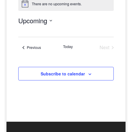
There are no upcoming events.
Notice
Upcoming
Select
date.
Today
Next
Events
Previous
Events
Subscribe to calendar