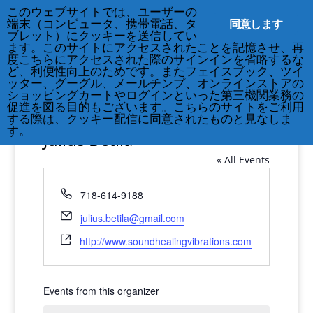
このウェブサイトでは、ユーザーの
212-677-8621
info@crsny.org
同意します
端末（コンピュータ、携帯電話、タ
ブレット）にクッキーを送信してい
ます。このサイトにアクセスされたことを記憶させ、再
度こちらにアクセスされた際のサインインを省略するな
ど、利便性向上のためです。またフェイスブック、ツイ
ッター、グーグル、メールチンプ、オンラインストアの
ショッピングカートやログインといった第三機関業務の
促進を図る目的もございます。こちらのサイトをご利用
する際は、クッキー配信に同意されたものと見なしま
す。
Julius Betila
« All Events
Phone
718-614-9188
Email
julius.betila@gmail.com
Website
http://www.soundhealingvibrations.com
Events from this organizer