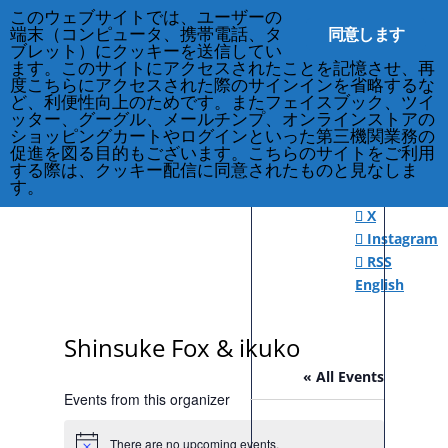
このウェブサイトでは、ユーザーの
同意します
端末（コンピュータ、携帯電話、タ
ブレット）にクッキーを送信してい
ます。このサイトにアクセスされたことを記憶させ、再
度こちらにアクセスされた際のサインインを省略するな
212-677-8621
info@crsny.org
Facebook
ど、利便性向上のためです。またフェイスブック、ツイ
ッター、グーグル、メールチンプ、オンラインストアの
X
ショッピングカートやログインといった第三機関業務の
Instagram
促進を図る目的もございます。こちらのサイトをご利用
RSS
する際は、クッキー配信に同意されたものと見なしま
す。
Facebook
X
Instagram
RSS
English
Shinsuke Fox & ikuko
« All Events
Events from this organizer
There are no upcoming events.