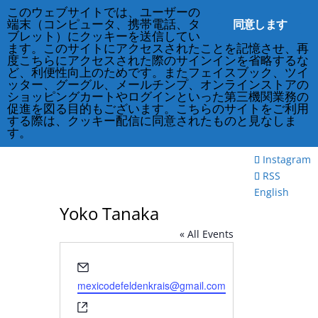
このウェブサイトでは、ユーザーの
同意します
端末（コンピュータ、携帯電話、タ
ブレット）にクッキーを送信してい
ます。このサイトにアクセスされたことを記憶させ、再
度こちらにアクセスされた際のサインインを省略するな
212-677-8621
info@crsny.org
Facebook
ど、利便性向上のためです。またフェイスブック、ツイ
X
ッター、グーグル、メールチンプ、オンラインストアの
Instagram
ショッピングカートやログインといった第三機関業務の
促進を図る目的もございます。こちらのサイトをご利用
RSS
する際は、クッキー配信に同意されたものと見なしま
Facebook
す。
X
Instagram
RSS
English
Yoko Tanaka
« All Events
Email
mexicodefeldenkrais@gmail.com
Website