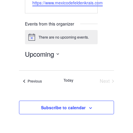
https://www.mexicodefeldenkrais.com
Events from this organizer
There are no upcoming events.
Notice
Upcoming
Select
date.
Today
Next
Events
Previous
Events
Subscribe to calendar