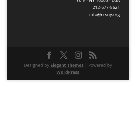
York · NY 10003 · USA
212-677-8621
info@crsny.org
Designed by
Elegant Themes
| Powered by
WordPress