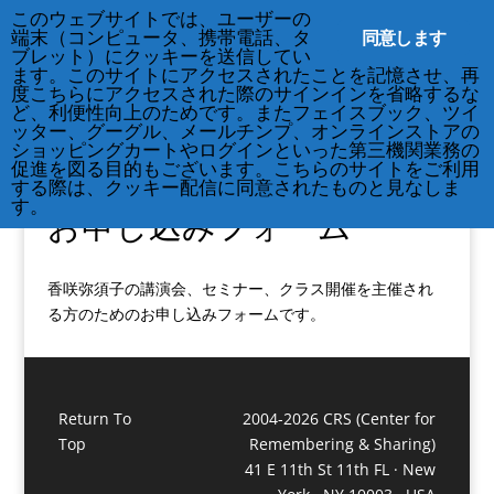
このウェブサイトでは、ユーザーの
212-677-8621
info@crsny.org
同意します
端末（コンピュータ、携帯電話、タ
ブレット）にクッキーを送信してい
ます。このサイトにアクセスされたことを記憶させ、再
度こちらにアクセスされた際のサインインを省略するな
ど、利便性向上のためです。またフェイスブック、ツイ
ッター、グーグル、メールチンプ、オンラインストアの
ショッピングカートやログインといった第三機関業務の
促進を図る目的もございます。こちらのサイトをご利用
する際は、クッキー配信に同意されたものと見なしま
す。
お申し込みフォーム
香咲弥須子の講演会、セミナー、クラス開催を主催され
る方のためのお申し込みフォームです。
Return To
2004-2026 CRS (Center for
Top
Remembering & Sharing)
41 E 11th St 11th FL · New