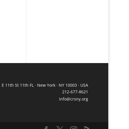
 E 11th St 11th FL · New York · NY 10003 · USA
212-677-8621
info@crsny.org