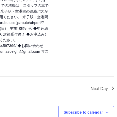
駅までの移動は、スタッフの車で
は米子駅・空港間の連絡バスが
用ください。 米子駅・空港間
s.co.jp/route/airport/?
日(日) 午前10時から ◆申込締
になり次第受付終了 ◆お申込み）
ください。
st/S334597399/ ◆お問い合わせ
sueight@gmail.com マス
Next Day
Subscribe to calendar