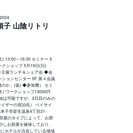
2024
弥須子 山陰リトリ
 13:00～16:30 セミナー 5
 ワークショップ 5月19日(日)
イザー主催ランチ＆シェア会 ◆会
ンションセンター 5F 第４会議
穂のか」(仮) ◆参加費） セミ
き) ワークショップ13000円
参加は可能ですが、2日目のみの
ナイザーの宿泊先） ベイサイ
米子市皆生温泉4丁目21-
泊費は、部屋のタイプによって、お部
。 少しお部屋を確保しており、
隣にホテルが点在している地域