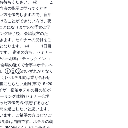
お待ちください。 ※2・・・ヒ
当者の指示に従ってくださ
い方を優先しますので、宿泊
けることができない方は、夜
くことになりますので予めご了
リング終了後、会場設営のた
きます。セミナーの受付をご
なります。 ※4・・・1日目
です。 宿泊の方も、セミナー
テルへ移動・チェックイン→
ー会場の近くで食事→ホテルへ
他、①②③のいずれかとなり
近く)～ホテル間は乗り合わせ
にならない距離(車で15~20
ナイザー宿泊ホテルの目の前が
ヒーリング体験(セミナー会場
った方優先)や瞑想するなど、
間を過ごしたいと思います。
います。ご希望の方はぜひご
朝の食事は自由です。ホテルの朝
ン(500円くらい)のご予約を