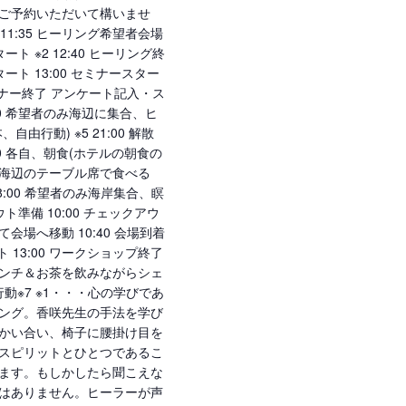
ご予約いただいて構いませ
11:35 ヒーリング希望者会場
タート ※2 12:40 ヒーリング終
スタート 13:00 セミナースター
セミナー終了 アンケート記入・ス
:00 希望者のみ海辺に集合、ヒ
由行動) ※5 21:00 解散
0 各自、朝食(ホテルの朝食の
海辺のテーブル席で食べる
8:00 希望者のみ海岸集合、瞑
ウト準備 10:00 チェックアウ
場へ移動 10:40 会場到着
ト 13:00 ワークショップ終了
ンチ＆お茶を飲みながらシェ
由行動※7 ※1・・・心の学びであ
ング。香咲先生の手法を学び
かい合い、椅子に腰掛け目を
スピリットとひとつであるこ
ます。もしかしたら聞こえな
はありません。ヒーラーが声