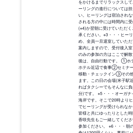
をかけるまでリラックスして
ーリングの進行については担
い。ヒーリングは宿泊されな
される方の中には時間内に受
(※4)か翌朝に受けていただ
承ください。※3・・・ヒー
め、全員一旦退室していただ
案内しますので、受付後入室と
のみの参加の方はここで解散
後は、自由行動です。 ①ホ
ホテル近辺で食事②セミナ
移動・チェックイン③その
ます。この日の会場(米子駅
ればタクシーでもそんなに負担
分)です。 ※5・・・オーガ
海岸です。そこで20時より
でヒーリングが受けられなか
皆様と共にゆったりとした時
香咲先生もご一緒してくださ
参加ください。 ※6・・・
食は1200円くらい。事前にパ