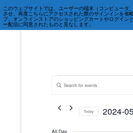
212-677-8621
info@crsny.org
このウェブサイトでは、ユーザーの端末（コンピュータ
させ、再度こちらにアクセスされた際のサインインを省
プ、オンラインストアのショッピングカートやログイン
ー配信に同意されたものと見なします。
Events
Events
Enter
Search
for
Keyword.
and
May
Search
Views
19
for
Navigation
2024-0
Events
Today
日,
by
Select
2024
Keyword.
date.
All Day