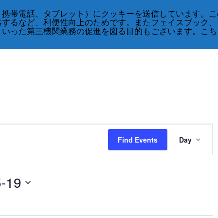
、携帯電話、タブレット）にクッキーを送信しています。こ
略するなど、利便性向上のためです。またフェイスブック、
といった第三機関業務の促進を図る目的もございます。こち
Event
Views
Find Events
Day
Navig
5-19