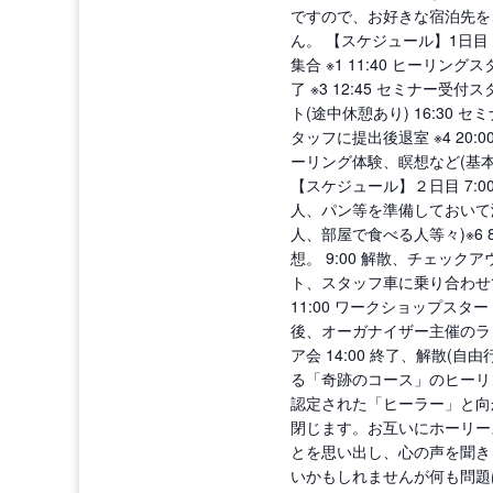
ですので、お好きな宿泊先を
ん。 【スケジュール】1日目 
集合 ※1 11:40 ヒーリングス
了 ※3 12:45 セミナー受付
ト(途中休憩あり) 16:30 
タッフに提出後退室 ※4 20
ーリング体験、瞑想など(基本、自
【スケジュール】２日目 7:0
人、パン等を準備しておいて
人、部屋で食べる人等々)※6 
想。 9:00 解散、チェックア
ト、スタッフ車に乗り合わせて会
11:00 ワークショップスター
後、オーガナイザー主催のラ
ア会 14:00 終了、解散(自
る「奇跡のコース」のヒーリ
認定された「ヒーラー」と向
閉じます。お互いにホーリー
とを思い出し、心の声を聞き
いかもしれませんが何も問題