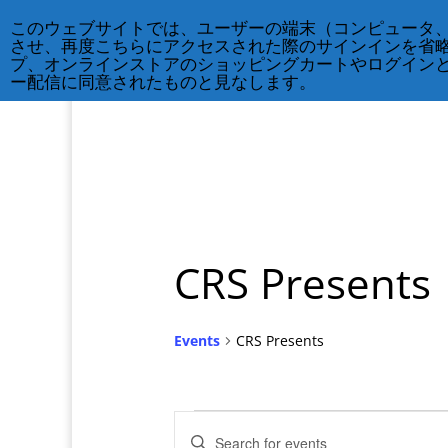
212-677-8621
info@crsny.org
このウェブサイトでは、ユーザーの端末（コンピュータ
させ、再度こちらにアクセスされた際のサインインを省
プ、オンラインストアのショッピングカートやログイン
ー配信に同意されたものと見なします。
CRS Presents
Events
CRS Presents
Events
Events
Enter