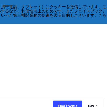
、携帯電話、タブレット）にクッキーを送信しています。こ
略するなど、利便性向上のためです。またフェイスブック、
といった第三機関業務の促進を図る目的もございます。こち
Event
Views
Find Events
Day