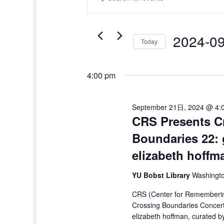
for
Search
Keyword.
September
and
Search
21
Views
for
日,
Navigation
2024-0
Events
Today
2024
by
Select
Keyword.
date.
4:00 pm
September 21日, 2024 @ 4:
CRS Presents C
Boundaries 22:
elizabeth hoffm
YU Bobst Library
Washingto
CRS (Center for Rememberin
Crossing Boundaries Concert 
elizabeth hoffman, curated b