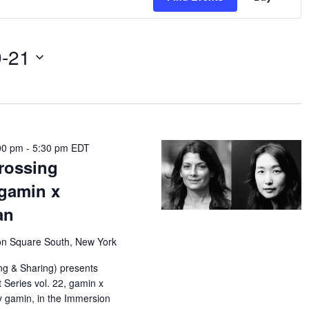
Navig
9-21
00 pm
-
5:30 pm
EDT
rossing
 gamin x
an
n Square South, New York
g & Sharing) presents
Series vol. 22, gamin x
y gamin, in the Immersion