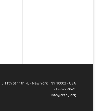
 E 11th St 11th FL · New York · NY 10003 · USA
212-677-8621
info@crsny.org