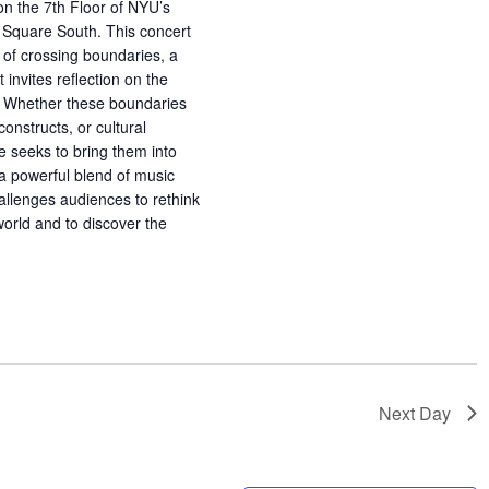
n the 7th Floor of NYU’s
 Square South. This concert
of crossing boundaries, a
 invites reflection on the
s. Whether these boundaries
onstructs, or cultural
 seeks to bring them into
 powerful blend of music
allenges audiences to rethink
world and to discover the
Next Day