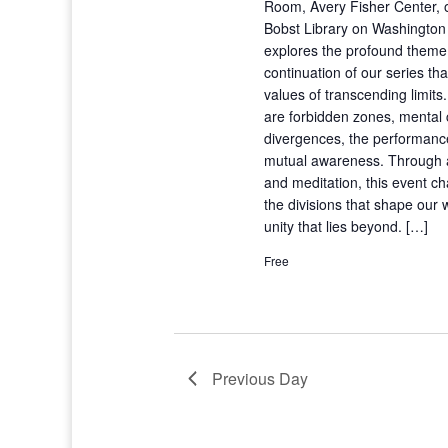
Room, Avery Fisher Center, o
Bobst Library on Washington
explores the profound theme 
continuation of our series that
values of transcending limit
are forbidden zones, mental c
divergences, the performance
mutual awareness. Through a
and meditation, this event ch
the divisions that shape our 
unity that lies beyond. […]
Free
Previous Day