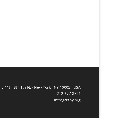
 E 11th St 11th FL · New York · NY 10003 · USA
212-677-8621
info@crsny.org