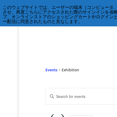
212-677-8621
info@crsny.org
このウェブサイトでは、ユーザーの端末（コンピュータ
させ、再度こちらにアクセスされた際のサインインを省
プ、オンラインストアのショッピングカートやログイン
ー配信に同意されたものと見なします。
Events
Exhibition
Events
Enter
Search
Keyword.
and
Search
Views
for