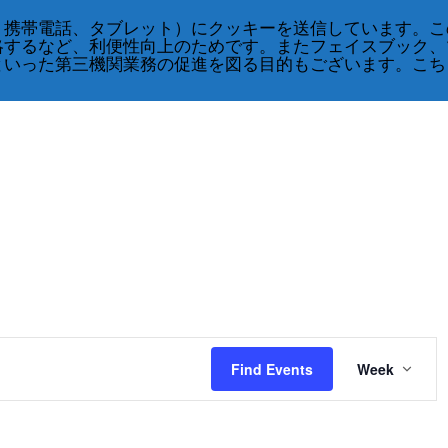
、携帯電話、タブレット）にクッキーを送信しています。こ
略するなど、利便性向上のためです。またフェイスブック、
といった第三機関業務の促進を図る目的もございます。こち
Event
Views
Find Events
Week
Navig