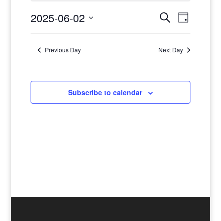
June
Events
Events
2
2025-06-02
Search
Day
Views
Search
日,
Select
Navigat
and
2025
date.
Previous Day
Next Day
Views
Navigatio
Subscribe to calendar