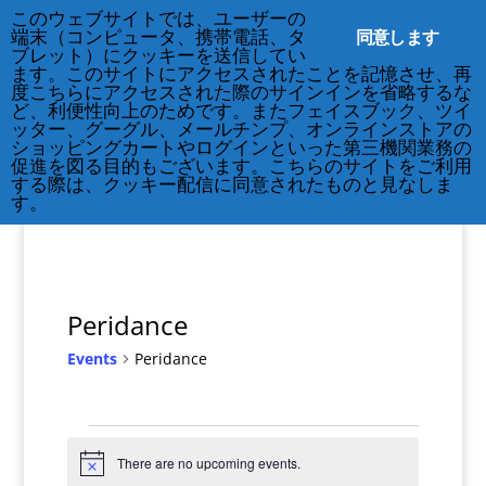
212-677-8621
info@crsny.org
このウェブサイトでは、ユーザーの
同意します
端末（コンピュータ、携帯電話、タ
ブレット）にクッキーを送信してい
ます。このサイトにアクセスされたことを記憶させ、再
度こちらにアクセスされた際のサインインを省略するな
ど、利便性向上のためです。またフェイスブック、ツイ
ッター、グーグル、メールチンプ、オンラインストアの
ショッピングカートやログインといった第三機関業務の
促進を図る目的もございます。こちらのサイトをご利用
する際は、クッキー配信に同意されたものと見なしま
す。
Peridance
Events
Peridance
Events
for
There are no upcoming events.
Notice