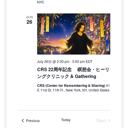
NYC
SUN
26
July 26日 @ 2:30 pm
-
5:00 pm
EDT
CRS 22周年記念 瞑想会・ヒーリ
ングクリニック & Gathering
CRS (Center for Remembering & Sharing)
41
E 11st St. 11th Fl., New York, NY, United States
Today
Next
Events
Previous
Events