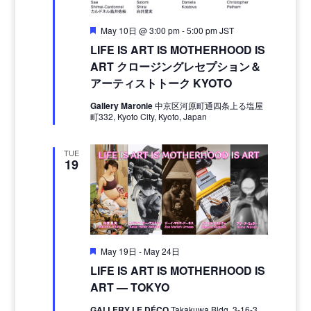
Featured
May 10日 @ 3:00 pm
-
5:00 pm
JST
LIFE IS ART IS MOTHERHOOD IS
ART クロージングレセプション＆
アーティストトーク KYOTO
Gallery Maronie
中京区河原町通四条上る塩屋
町332, Kyoto City, Kyoto, Japan
TUE
19
Featured
May 19日
-
May 24日
LIFE IS ART IS MOTHERHOOD IS
ART — TOKYO
GALLERY LE DÉCO
Takakuwa Bldg. 3-16-3