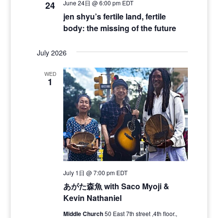
June 24日 @ 6:00 pm
EDT
24
jen shyu’s fertile land, fertile
body: the missing of the future
July 2026
WED
1
July 1日 @ 7:00 pm
EDT
あがた森魚 with Saco Myoji &
Kevin Nathaniel
Middle Church
50 East 7th street ,4th floor.,