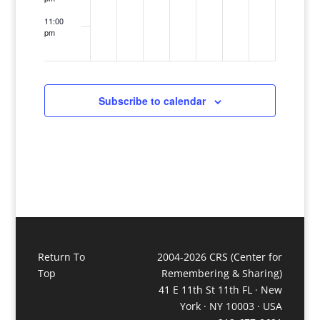
11:00
pm
12:00
am
Subscribe to calendar
Return To
2004-2026 CRS (Center for
Top
Remembering & Sharing)
41 E 11th St 11th FL · New
York · NY 10003 · USA