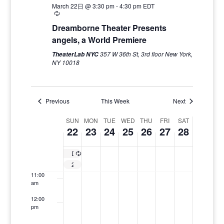
March 22日 @ 3:30 pm
-
4:30 pm
EDT
4:00 am
Recurring
Dreamborne Theater Presents
5:00 am
angels, a World Premiere
357 W 36th St, 3rd floor New York,
TheaterLab NYC
6:00 am
NY 10018
7:00 am
Previous
This Week
Next
8:00 am
Week
SUN
MON
TUE
WED
THU
FRI
SAT
22
23
24
25
26
27
28
of
9:00 am
Events
10:00
Dreamborne Theater Presents angels, a World Premiere
Recurring
am
2026 春の香咲弥須子ACIMセミナー《大阪》
11:00
am
12:00
pm