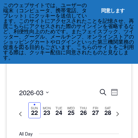
このウェブサイトでは、ユーザーの
212-677-8621
info@crsny.org
同意します
端末（コンピュータ、携帯電話、タ
ブレット）にクッキーを送信してい
ます。このサイトにアクセスされたことを記憶させ、再
度こちらにアクセスされた際のサインインを省略するな
ど、利便性向上のためです。またフェイスブック、ツイ
ッター、グーグル、メールチンプ、オンラインストアの
ショッピングカートやログインといった第三機関業務の
促進を図る目的もございます。こちらのサイトをご利用
する際は、クッキー配信に同意されたものと見なしま
す。
Events
Events
2026-03
Search
Week
Views
Search
Select
Navigat
and
date.
SUN
MON
TUE
WED
THU
FRI
SAT
22
23
24
25
26
27
28
Previous
Next
Views
week
week
Navigatio
All Day