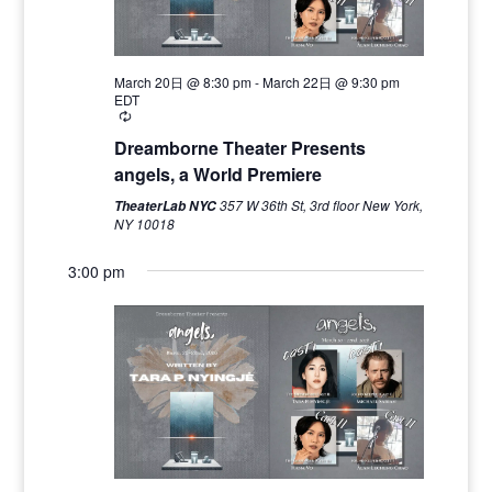
March 20日 @ 8:30 pm
-
March 22日 @ 9:30 pm
EDT
Recurring
Dreamborne Theater Presents
angels, a World Premiere
357 W 36th St, 3rd floor New York,
TheaterLab NYC
NY 10018
3:00 pm
Sunday,
Monday,
Tuesday,
Wednesday,
Thursday,
Friday,
Saturday,
No
No
No
No
No
No
12:00
March
March
March
March
March
March
March
am
events
events
events
events
events
events
22,
23,
24,
25,
26,
27,
28,
1:00 am
on
on
on
on
on
on
2026
2026
2026
2026
2026
2026
2026
this
this
this
this
this
this
2:00 am
day.
day.
day.
day.
day.
day.
3:00 am