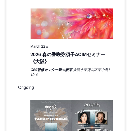
March 22日
2026 春の香咲弥須子ACIMセミナー
《大阪》
大阪市東淀川区東中島1-
CIVI研修センター新大阪東
19-4
Ongoing