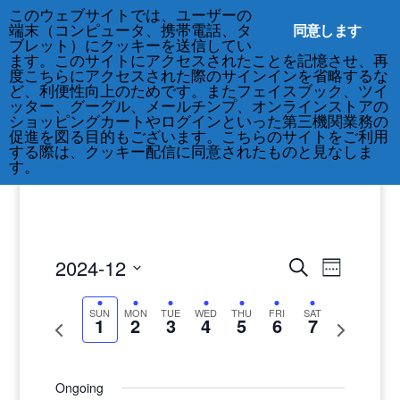
このウェブサイトでは、ユーザーの
212-677-8621
info@crsny.org
同意します
端末（コンピュータ、携帯電話、タ
ブレット）にクッキーを送信してい
ます。このサイトにアクセスされたことを記憶させ、再
度こちらにアクセスされた際のサインインを省略するな
ど、利便性向上のためです。またフェイスブック、ツイ
ッター、グーグル、メールチンプ、オンラインストアの
ショッピングカートやログインといった第三機関業務の
促進を図る目的もございます。こちらのサイトをご利用
する際は、クッキー配信に同意されたものと見なしま
す。
Events
Events
2024-12
Search
Week
Views
Search
Select
Navigat
and
date.
SUN
MON
TUE
WED
THU
FRI
SAT
1
2
3
4
5
6
7
Previous
Next
Views
week
week
Navigatio
Ongoing