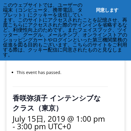
このウェブサイトでは、ユーザーの
同意します
端末（コンピュータ、携帯電話、タ
ブレット）にクッキーを送信してい
ます。このサイトにアクセスされたことを記憶させ、再
度こちらにアクセスされた際のサインインを省略するな
ど、利便性向上のためです。またフェイスブック、ツイ
212-677-8621
info@crsny.org
ッター、グーグル、メールチンプ、オンラインストアの
ショッピングカートやログインといった第三機関業務の
促進を図る目的もございます。こちらのサイトをご利用
する際は、クッキー配信に同意されたものと見なしま
す。
« All Events
This event has passed.
香咲弥須子 インテンシブな
クラス（東京）
July 15日, 2019 @ 1:00 pm
-
3:00 pm
UTC+0