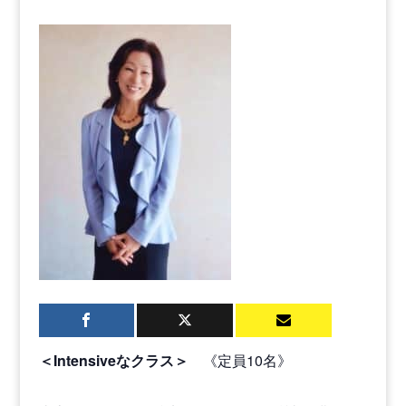
＜︎
Intensive
なクラス＞
《定員10名》