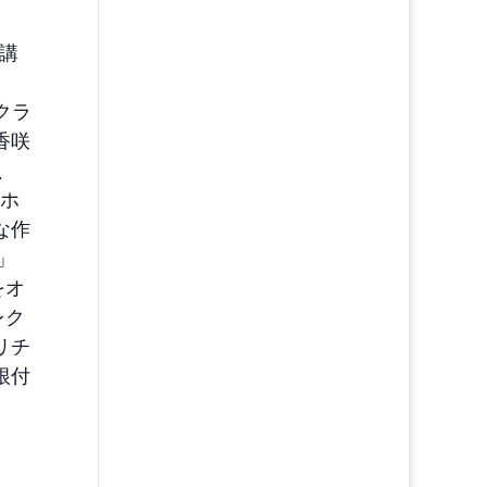
講
すクラ
香咲
、
・ホ
な作
」
をオ
レク
リチ
根付