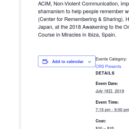
ACIM, Non-Violent Communication, impr
shamanism to help people remember who
(Center for Remembering & Sharing). He
Japan, at the 2018 Awakening to the On
Course in Miracles in Ibiza, Spain.
Events Category:
Add to calendar
CRS Presents
DETAILS
Event Date:
July 18日, 2019
Event Time:
7:15 pm - 9:00 p
Cost:
$20 – $25