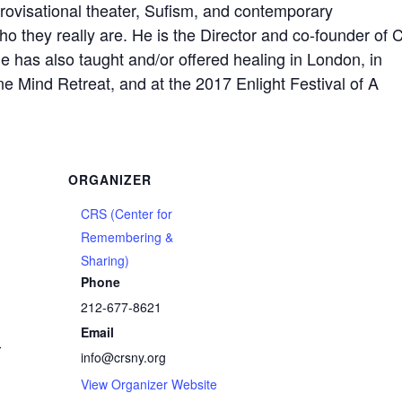
ovisational theater, Sufism, and contemporary
 they really are. He is the Director and co-founder of
 has also taught and/or offered healing in London, in
e Mind Retreat, and at the 2017 Enlight Festival of A
ORGANIZER
CRS (Center for
Remembering &
Sharing)
Phone
212-677-8621
Email
m
info@crsny.org
View Organizer Website