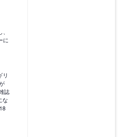
し、
ーに
ギリ
なが
の雑誌
にな
18