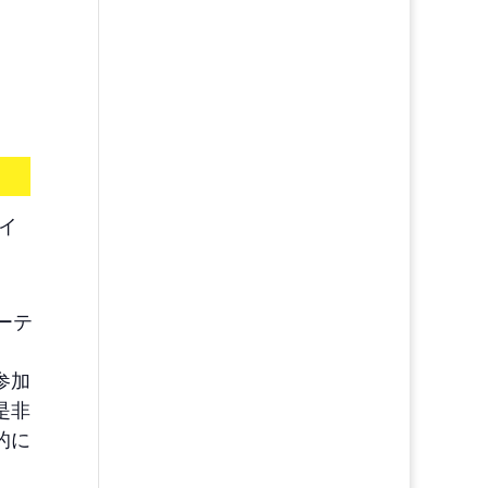
イ
ーテ
。
参加
是非
的に