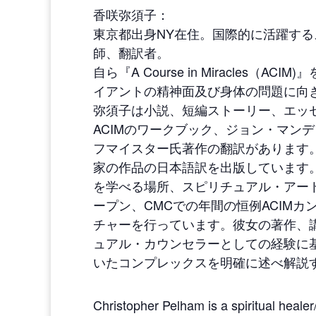
香咲弥須子：
東京都出身NY在住。国際的に活躍す
師、翻訳者。
自ら『A Course in Miracles
イアントの精神面及び身体の問題に向
弥須子は小説、短編ストーリー、エッセイ、写
ACIMのワークブック、ジョン・マン
フマイスター氏著作の翻訳があります
家の作品の日本語訳を出版しています。
を学べる場所、スピリチュアル・アート・センターCe
ープン、CMCでの年間の恒例ACIM
チャーを行っています。彼女の著作、
ュアル・カウンセラーとしての経験に
いたコンプレックスを明確に述べ解説すること
Christopher Pelham is a spiritual heale