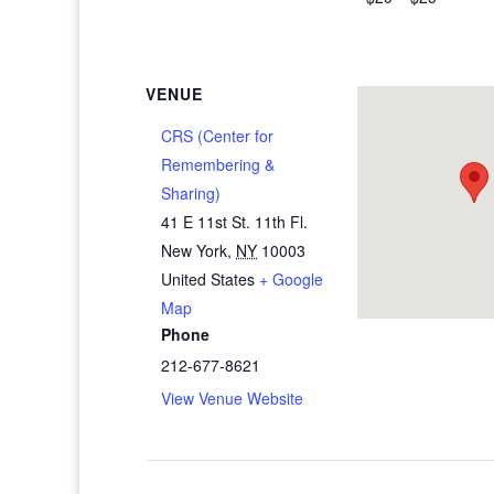
VENUE
CRS (Center for
Remembering &
Sharing)
41 E 11st St. 11th Fl.
New York
,
NY
10003
United States
+ Google
Map
Phone
212-677-8621
View Venue Website