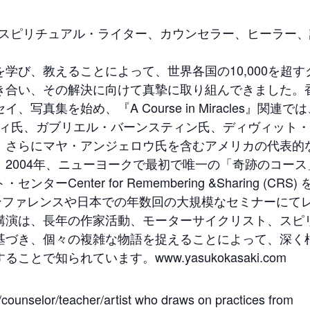
るスピリチュアル・ライター、カウンセラー、ヒーラー、
（ACIM)』を学び、教えることによって、世界各国の10,000を超
き合い、その解決に向けて真摯に取り組んできました。
真集を始め、『A Course in Miracles』関連では
ディ氏、ガブリエル・バーンスティン氏、ディヴィット
。さらにマヤ・アンジェロウ氏を含むアメリカの代表的
2004年、ニューヨークで最初で唯一の「奇跡のコース
nter for Remembering &Sharing (CRS) 
カンファレンスや日本での年数回の大規模なセミナーにて
講演は、長年の作家活動、モーターサイクリスト、スピ
基づき、個々の複雑な物語を捉えることによって、深く
で知られています。www.yasukokasaki.com
r/counselor/teacher/artist who draws on practices from