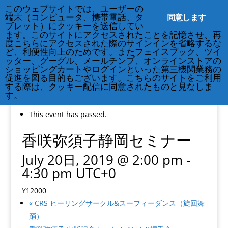
212-677-8621
info@crsny.org
このウェブサイトでは、ユーザーの
同意します
端末（コンピュータ、携帯電話、タ
ブレット）にクッキーを送信してい
ます。このサイトにアクセスされたことを記憶させ、再
度こちらにアクセスされた際のサインインを省略するな
ど、利便性向上のためです。またフェイスブック、ツイ
ッター、グーグル、メールチンプ、オンラインストアの
ショッピングカートやログインといった第三機関業務の
促進を図る目的もございます。こちらのサイトをご利用
する際は、クッキー配信に同意されたものと見なしま
す。
« All Events
This event has passed.
香咲弥須子静岡セミナー
July 20日, 2019 @ 2:00 pm
-
4:30 pm
UTC+0
¥12000
«
CRS ヒーリングサークル&スーフィーダンス（旋回舞
踊）