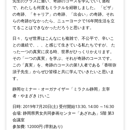
先生のクラスに通い、奇跡のコースを学んでいく過程
で、わたしも何度もミラクルを経験しました。 「ビザ」
の奇跡、「キャリア」の奇跡、「出会い」の奇跡。それ
らの奇跡がなかったら、ニューヨークで16年間生活を立
てることはできなかっただろうと思います。
日々、なぜ世界はこんなにも複雑で、不公平で、辛いこ
との連続で、、、と感じて生きている私たちですが、 た
った一つの真実に戻る時、世界がひっくりかえります。
その「一つの真実」を学ぶ、それが奇跡のコースです。
この「真実」を、奇跡のコースの第1人者である「香咲弥
須子先生」からぜひ皆様と共に学んでいきたいと思いま
す。
静岡セミナー・オーガナイザー「ミラクル静岡」主宰
者
・やまざき けいこ
日時: 2019年7月20日(土) 受付開始13:30, 14:00 ～16:30
会場: 静岡県男女共同参画センター「あざれあ」5階 第3
会議室
参加費: 12000円 (早割あり)