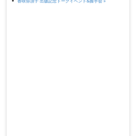
香咲弥須子 出版記念トークイベント&握手会
»