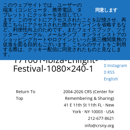
このウェブサイトでは、ユーザーの
同意します
端末（コンピュータ、携帯電話、タ
ブレット）にクッキーを送信してい
ます。このサイトにアクセスされたことを記憶させ、再
度こちらにアクセスされた際のサインインを省略するな
212-677-8621
info@crsny.org
Facebook
ど、利便性向上のためです。またフェイスブック、ツイ
X
ッター、グーグル、メールチンプ、オンラインストアの
Instagram
ショッピングカートやログインといった第三機関業務の
促進を図る目的もございます。こちらのサイトをご利用
RSS
する際は、クッキー配信に同意されたものと見なしま
Facebook
す。
171001-Ibiza-Enlight-
X
Festival-1080×240-1
Instagram
RSS
English
Return To
2004-2026 CRS (Center for
Top
Remembering & Sharing)
41 E 11th St 11th FL · New
York · NY 10003 · USA
212-677-8621
info@crsny.org