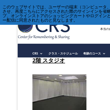
212-677-8621
info@crsny.org
このウェブサイトでは、ユーザーの端末（コンピュータ
させ、再度こちらにアクセスされた際のサインインを省
プ、オンラインストアのショッピングカートやログイン
ー配信に同意されたものと見なします。
本当の
CRS
クラス・スケジュール
奇跡のコース
2階 スタジオ