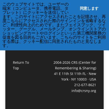
このウェブサイトでは、ユーザーの
212-677-8621
info@crsny.org
同意します
端末（コンピュータ、携帯電話、タ
ブレット）にクッキーを送信してい
ます。このサイトにアクセスされたことを記憶させ、再
度こちらにアクセスされた際のサインインを省略するな
arrow-down-icon
ど、利便性向上のためです。またフェイスブック、ツイ
ッター、グーグル、メールチンプ、オンラインストアの
ショッピングカートやログインといった第三機関業務の
促進を図る目的もございます。こちらのサイトをご利用
する際は、クッキー配信に同意されたものと見なしま
す。
Return To
2004-2026 CRS (Center for
Top
Remembering & Sharing)
41 E 11th St 11th FL · New
York · NY 10003 · USA
212-677-8621
info@crsny.org