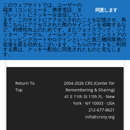
このウェブサイトでは、ユーザーの
212-677-8621
info@crsny.org
同意します
端末（コンピュータ、携帯電話、タ
ブレット）にクッキーを送信してい
ます。このサイトにアクセスされたことを記憶させ、再
度こちらにアクセスされた際のサインインを省略するな
Tompkins Square Park in
ど、利便性向上のためです。またフェイスブック、ツイ
ッター、グーグル、メールチンプ、オンラインストアの
snow
ショッピングカートやログインといった第三機関業務の
促進を図る目的もございます。こちらのサイトをご利用
する際は、クッキー配信に同意されたものと見なしま
す。
Return To
2004-2026 CRS (Center for
Top
Remembering & Sharing)
41 E 11th St 11th FL · New
York · NY 10003 · USA
212-677-8621
info@crsny.org