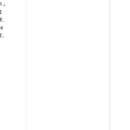
ス』
ま
米、
s
行者。