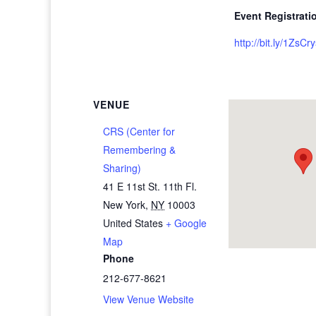
Event Registrati
http://bit.ly/1ZsCr
VENUE
CRS (Center for
Remembering &
Sharing)
41 E 11st St. 11th Fl.
New York
,
NY
10003
United States
+ Google
Map
Phone
212-677-8621
View Venue Website