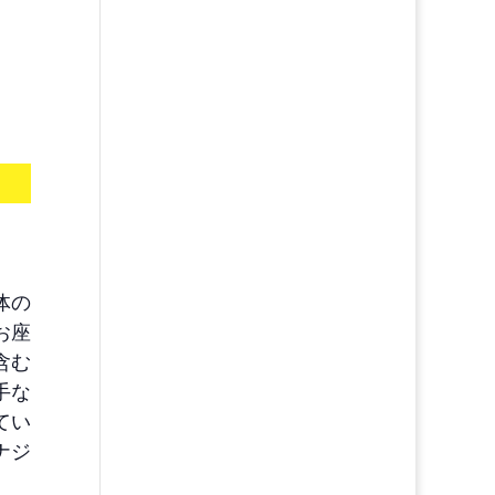
体の
お座
含む
手な
てい
ナジ