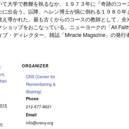
いて大学で教鞭を執るなか、１９７３年に『奇跡のコー
士に出会う。以降、ヘレン博士が病に倒れる１９８０年
教え導かれた。最も古くからのコースの教師として、全
ョップをおこなっている。ニューヨークの「All Faith
グゼクティブ・ディレクター、雑誌「Miracle Magazine」の発
ORGANIZER
:
nt
,
CRS (Center for
ttan
Remembering &
Sharing)
Phone
2015
212-677-8621
Email
info@crsny.org
pm