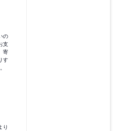
いの
お支
、寄
りす
。
より