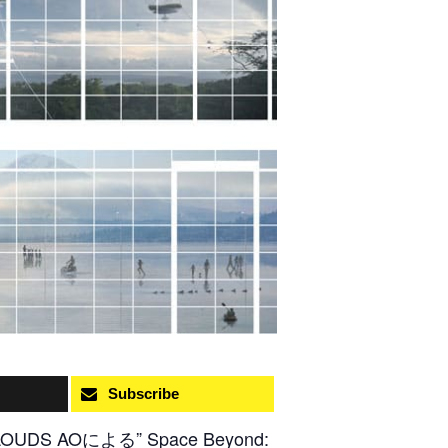
Subscribe
S AOによる” Space Beyond: