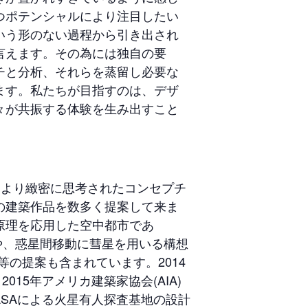
つポテンシャルにより注目したい
いう形のない過程から引き出され
言えます。その為には独自の要
チと分析、それらを蒸留し必要な
ます。私たちが目指すのは、デザ
々が共振する体験を生み出すこと
eはリサーチにより緻密に思考されたコンセプチ
の建築作品を数多く提案して来ま
原理を応用した空中都市であ
al, 2012)や、惑星間移動に彗星を用いる構想
 2015)等の提案も含まれています。2014
ト、2015年アメリカ建築家協会(AIA)
受賞、NASAによる火星有人探査基地の設計