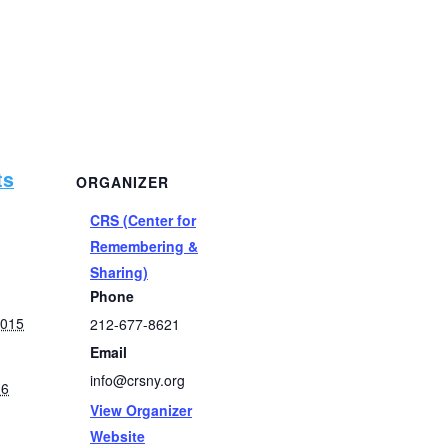
ts
ORGANIZER
CRS (Center for
Remembering &
Sharing)
Phone
2015
212-677-8621
Email
info@crsny.org
16
View Organizer
Website