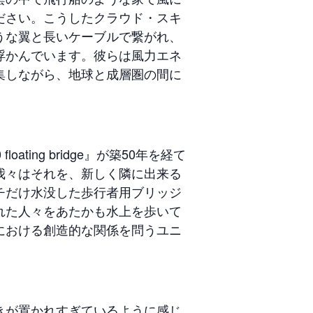
ださい。こうしたクラウド・スキ
うな翼と長いケーブルで繋がれ、
浮かんでいます。彼らは風力エネ
集しながら、地球と成層圏の間に
。
ating bridge』が築50年を経て
我々はそれを、新しく隣に出来る
チだけ水没した歩行者用ブリッジ
れた人々をあたかも水上を歩いて
における創造的な関係を問うユニ
きが置かれすぎているように感じ