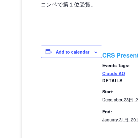
コンペで第１位受賞。
Add to calendar
CRS Presen
Events Tags:
Clouds AO
DETAILS
Start:
December 23日, 
End:
January 31日, 20