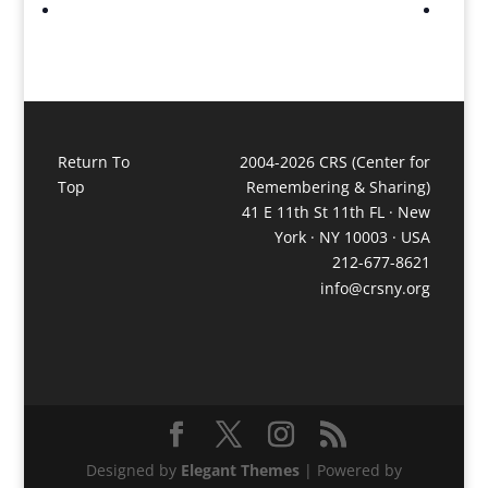
Return To
2004-2026 CRS (Center for
Top
Remembering & Sharing)
41 E 11th St 11th FL · New
York · NY 10003 · USA
212-677-8621
info@crsny.org
Designed by
Elegant Themes
| Powered by