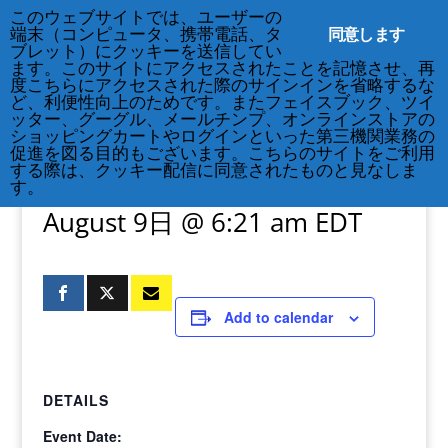
このウェブサイトでは、ユーザーの
212-677-8621
info@crsny.org
同意します
端末（コンピュータ、携帯電話、タ
ブレット）にクッキーを送信してい
ます。このサイトにアクセスされたことを記憶させ、再
度こちらにアクセスされた際のサインインを省略するな
ど、利便性向上のためです。またフェイスブック、ツイ
ッター、グーグル、メールチンプ、オンラインストアの
« All Events
ショッピングカートやログインといった第三機関業務の
促進を図る目的もございます。こちらのサイトをご利用
する際は、クッキー配信に同意されたものと見なしま
Calise Simone
す。
August 9日 @ 6:21 am
EDT
Add to calendar
DETAILS
Event Date: