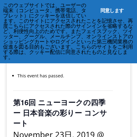
このウェブサイトでは、ユーザーの
同意します
端末（コンピュータ、携帯電話、タ
ブレット）にクッキーを送信してい
ます。このサイトにアクセスされたことを記憶させ、再
度こちらにアクセスされた際のサインインを省略するな
ど、利便性向上のためです。またフェイスブック、ツイ
212-677-8621
info@crsny.org
ッター、グーグル、メールチンプ、オンラインストアの
ショッピングカートやログインといった第三機関業務の
促進を図る目的もございます。こちらのサイトをご利用
する際は、クッキー配信に同意されたものと見なしま
す。
« All Events
This event has passed.
第16回 ニューヨークの四季
ー 日本音楽の彩りー コンサ
ート
November 23日, 2019 @