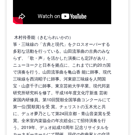
木村伶香能（きむられいかの）
箏・三味線の「古典と現代」をクロスオーバーする
多彩な活動を行っている。山田流箏曲の古典のみな
らず、「歌・声」を活かした演奏にも定評があり、
ニューヨークと日本を拠点に、これまでに約20カ国
で演奏を行う。山田流箏曲を亀山香 能に師事。現代
三味線を西潟昭子に師事。河東節三味線を人間国
宝・山彦千子に師事。東京芸術大学卒業。現代邦楽
研究所研究科を修了。平成16年度文化庁新進 芸術
家国内研修員。第10回賢順全国箏曲コンクールにて
第一位(賢順賞)を受 賞。チェリストの玉木光と共
に、デュオ夢乃として第24回京都・青山音楽賞を受
賞。全米室内楽協会の年次総会にて招待演奏を行
う。2019年、デュオ結成10周年 記念リサイタルを
カーネギーホールにて開催。現代の作曲家との交流