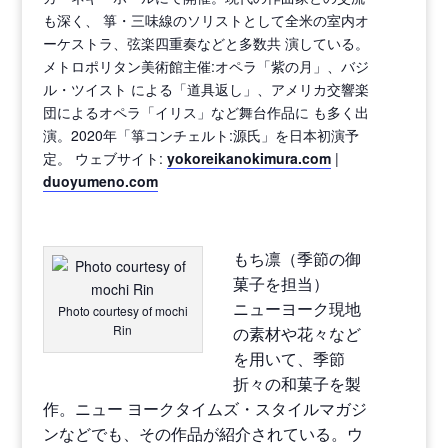
も深く、 箏・三味線のソリストとして全米の室内オ
ーケストラ、弦楽四重奏などと多数共 演している。
メトロポリタン美術館主催:オペラ「紫の月」、バジ
ル・ツイスト による「道具返し」、アメリカ交響楽
団によるオペラ「イリス」など舞台作品に も多く出
演。2020年「箏コンチェルト:源氏」を日本初演予
定。 ウェブサイト:
yokoreikanokimura.com
|
duoyumeno.com
もち凛（季節の御
菓子を担当）
ニューヨーク現地
Photo courtesy of mochi
Rin
の素材や花々など
を用いて、季節
折々の和菓子を製
作。ニュー ヨークタイムズ・スタイルマガジ
ンなどでも、その作品が紹介されている。ウ