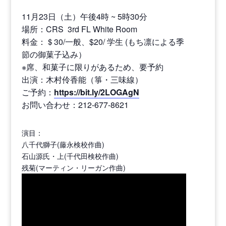
11月23日（土）午後4時 ~ 5時30分
場所：CRS 3rd FL White Room
料金：＄30/一般、$20/ 学生 (もち凛による季
節の御菓子込み）
※席、和菓子に限りがあるため、要予約
出演：木村伶香能（箏・三味線）
ご予約：
https://bit.ly/2LOGAgN
お問い合わせ：212-677-8621
演目：
八千代獅子(藤永検校作曲)
石山源氏・上(千代田検校作曲)
残菊(マーティン・リーガン作曲)