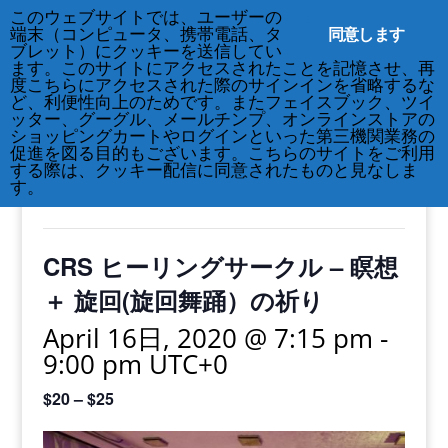
このウェブサイトでは、ユーザーの
212-677-8621
info@crsny.org
同意します
端末（コンピュータ、携帯電話、タ
ブレット）にクッキーを送信してい
ます。このサイトにアクセスされたことを記憶させ、再
度こちらにアクセスされた際のサインインを省略するな
ど、利便性向上のためです。またフェイスブック、ツイ
ッター、グーグル、メールチンプ、オンラインストアの
« All Events
ショッピングカートやログインといった第三機関業務の
促進を図る目的もございます。こちらのサイトをご利用
する際は、クッキー配信に同意されたものと見なしま
This event has passed.
す。
CRS ヒーリングサークル – 瞑想
＋ 旋回(旋回舞踊）の祈り
April 16日, 2020 @ 7:15 pm
-
9:00 pm
UTC+0
$20 – $25