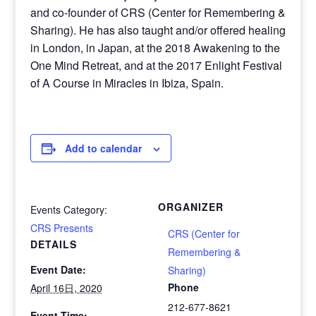
and co-founder of CRS (Center for Remembering &
Sharing). He has also taught and/or offered healing
in London, in Japan, at the 2018 Awakening to the
One Mind Retreat, and at the 2017 Enlight Festival
of A Course in Miracles in Ibiza, Spain.
Add to calendar
ORGANIZER
Events Category:
CRS Presents
CRS (Center for
DETAILS
Remembering &
Event Date:
Sharing)
Phone
April 16日, 2020
212-677-8621
Event Time: