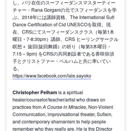
し、パリ在住のスーフィーダンスマスターティー
チャー・Rana Gorganiの元でスフィーダンスを学
ぶ。2018年には講師資格、The International Sufi
Dance Certification of Cid UNESCOを取得。現
在、CRSにてスーフィーダンスクラス（毎第1木
曜日・7-8:30pm）講師、CRS ヒーリングサークル
瞑想＋ 旋回(旋回舞踊）の祈り（毎第3木曜日・
7:15 – 9pm) をCRSの共同創設者である香咲弥須
子とクリストファー・ペルハムと共に率いてい
る。
https://www.facebook.com/lale.sayoko
Christopher Pelham
is a spiritual
healer/counselor/teacher/artist who draws on
practices from
A Course in Miracles
, Non-Violent
Communication, improvisational theater, Sufism,
and contemporary shamanism to help people
remember who they really are. He is the Director