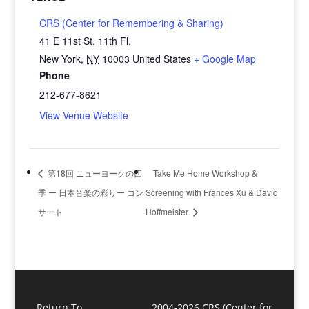
CRS (Center for Remembering & Sharing)
41 E 11st St. 11th Fl.
New York
,
NY
10003
United States
+ Google Map
Phone
212-677-8621
View Venue Website
第18回 ニューヨークの四
Take Me Home Workshop &
季 ー 日本音楽の彩りー コン
Screening with Frances Xu & David
サート
Hoffmeister
Return To
2004-2026 CRS (Center for