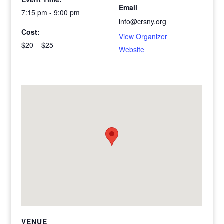
Email
7:15 pm - 9:00 pm
info@crsny.org
Cost:
View Organizer
$20 – $25
Website
VENUE