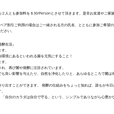
人とも参加料を＄30/Personとさせて頂きます。是非お友達やご家
③ペア割引ご利用の場合はご一緒される方の氏名、とともに参加ご希望
ださい。
発酵生活』
ます。
内環境にあるといわれる腸を元気にすること！
ます。
され、再び菌や発酵に注目されています。
でも良い影響を与えたり、自然を浄化したりと、あらゆるところで菌は
作り出すことができます。 発酵の仕組みをちょっと知れば、誰もが今日
す。
、「自分のカラダは自分で守る」という、シンプルでありながら心豊か