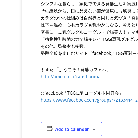
シンプルな暮らし、家庭でできる発酵生活を実践
その経験から、目に見えない菌が健康にも環境に
カラダの中の仕組みは自然界と同じと気づき「発
足下を温め、心もカラダも穏やかになる、冷えと
著書に「豆乳グルグルヨーグルトで腸美人！」マ
「植物性乳酸菌の力で腸キレイ TGG(豆乳グルグル
その他、監修本も多数。
発酵全般を楽しむサイト「facebook／TGG豆
◎blog 「ようこそ！発酵カフェへ」
http://ameblo.jp/cafe-baum/
◎facebook「TGG豆乳ヨーグルト同好会」
https://www.facebook.com/groups/7213344412
Add to calendar