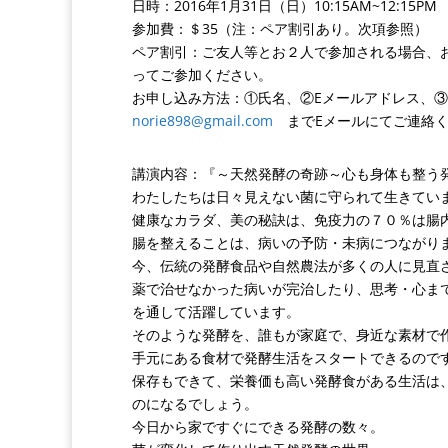
日時：2016年1月31日（日）10:15AM~12:15PM
参加費：＄35（注：ペア割引あり。次項参照）
ペア割引：ご友人等とお２人で参加される場合、お２
ってご参加ください。
お申し込み方法：①氏名、②Eメールアドレス、
norie898@gmail.com
までEメールにてご連絡く
講演内容：『～天然発酵の奇跡～心も身体も整う
わたしたちは日々見えない菌に守られて生きてい
健康なカラダ、美の秘訣は、免疫力の７０％は腸
腸を整えることは、病いの予防・未病につながり
今、伝統の発酵食品や自然農法が多くの人に見直
薬で治せなかった病いが完治したり、思考・心ま
を通して活躍しています。
そのような発酵を、誰もが家庭で、身近な素材で
手元にある食材で発酵生活をスタートできるので
保存もできて、栄養価も高い発酵食がある生活は
のになるでしょう。
今日から家ですぐにできる発酵の数々。