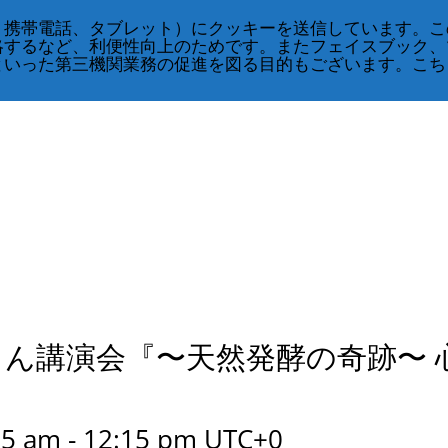
、携帯電話、タブレット）にクッキーを送信しています。こ
略するなど、利便性向上のためです。またフェイスブック、
といった第三機関業務の促進を図る目的もございます。こち
oさん講演会『〜天然発酵の奇跡〜 
』
15 am
-
12:15 pm
UTC+0