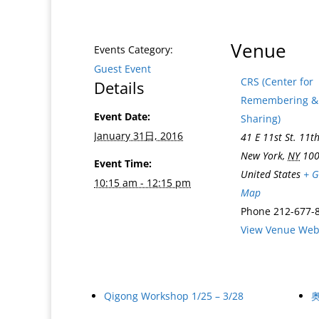
Venue
Events Category:
Guest Event
CRS (Center for
Details
Remembering &
Event Date:
Sharing)
January 31日, 2016
41 E 11st St. 11th
New York
,
NY
10
Event Time:
United States
+ G
10:15 am - 12:15 pm
Map
Phone
212-677-
View Venue Web
Qigong Workshop 1/25 – 3/28