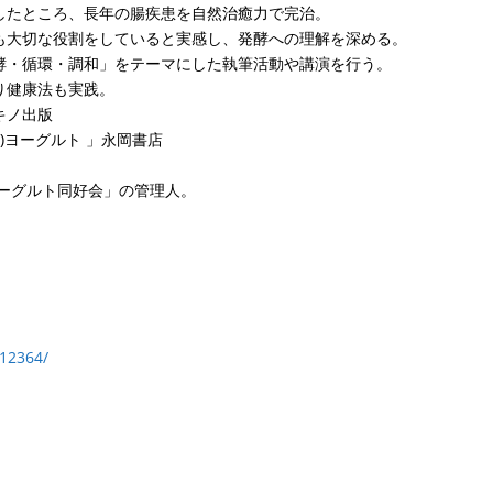
したところ、長年の腸疾患を自然治癒力で完治。
も大切な役割をしていると実感し、発酵への理解を深める。
酵・循環・調和」をテーマにした執筆活動や講演を行う。
り健康法も実践。
キノ出版
)ヨーグルト 」永岡書店
乳ヨーグルト同好会」の管理人。
12364/