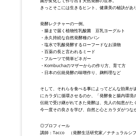
菌が変化して作り出す天然発酵の世界。
きっとそこには生きるヒント、健康美の秘訣があ
発酵レクチャーの一例。
・腸まで届く植物性乳酸菌 豆乳ヨーグルト
・永久持続な自然発酵種のパン
・塩水で乳酸発酵するローフードなお漬物
・百薬の長と言われるミード
・フルーツで簡単ビネガー
・Kombuchaのマザーからの作り方、育て方
・日本の伝統発酵の味噌作り、麹料理など
そして、それらを食べる事によってどんな効果が
にカラダに循環させるのか、「発酵食と腸内環境
伝統で受け継がれてきた発酵は、先人の知恵がた
今一度その良さを学び、自然と心とカラダがつな
◎プロフィール
講師：Tacco （発酵生活研究家／ナチュラルシ