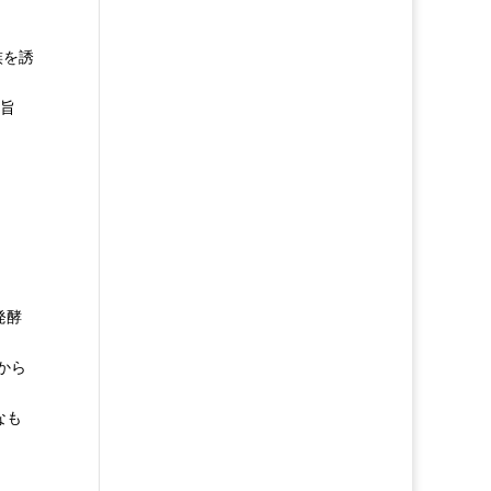
族を誘
の旨
発酵
から
なも