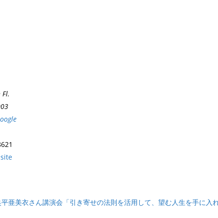
 Fl.
003
oogle
8621
site
奥平亜美衣さん講演会「引き寄せの法則を活用して、望む人生を手に入