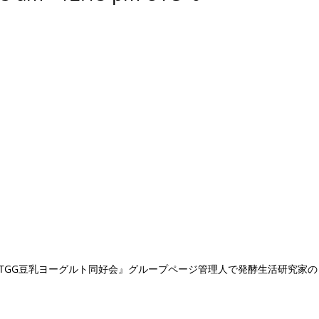
の『TGG豆乳ヨーグルト同好会』グループページ管理人で発酵生活研究家の