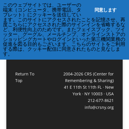
このウェブサイトでは、ユーザーの
212-677-8621
info@crsny.org
同意します
端末（コンピュータ、携帯電話、タ
ブレット）にクッキーを送信してい
ます。このサイトにアクセスされたことを記憶させ、再
度こちらにアクセスされた際のサインインを省略するな
A COulrse of Love
ど、利便性向上のためです。またフェイスブック、ツイ
ッター、グーグル、メールチンプ、オンラインストアの
ショッピングカートやログインといった第三機関業務の
促進を図る目的もございます。こちらのサイトをご利用
する際は、クッキー配信に同意されたものと見なしま
す。
Return To
2004-2026 CRS (Center for
Top
Remembering & Sharing)
41 E 11th St 11th FL · New
York · NY 10003 · USA
212-677-8621
info@crsny.org