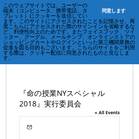
このウェブサイトでは、ユーザーの
212-677-8621
info@crsny.org
同意します
端末（コンピュータ、携帯電話、タ
ブレット）にクッキーを送信してい
ます。このサイトにアクセスされたことを記憶させ、再
度こちらにアクセスされた際のサインインを省略するな
ど、利便性向上のためです。またフェイスブック、ツイ
ッター、グーグル、メールチンプ、オンラインストアの
ショッピングカートやログインといった第三機関業務の
促進を図る目的もございます。こちらのサイトをご利用
する際は、クッキー配信に同意されたものと見なしま
す。
『命の授業NYスペシャル
2018』実行委員会
« All Events
Email