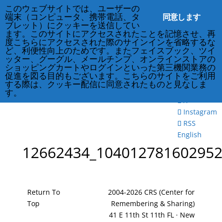
このウェブサイトでは、ユーザーの
同意します
端末（コンピュータ、携帯電話、タ
ブレット）にクッキーを送信してい
ます。このサイトにアクセスされたことを記憶させ、再
度こちらにアクセスされた際のサインインを省略するな
212-677-8621
info@crsny.org
Facebook
ど、利便性向上のためです。またフェイスブック、ツイ
X
ッター、グーグル、メールチンプ、オンラインストアの
Instagram
ショッピングカートやログインといった第三機関業務の
促進を図る目的もございます。こちらのサイトをご利用
RSS
する際は、クッキー配信に同意されたものと見なしま
Facebook
す。
X
Instagram
RSS
English
12662434_104012781602952
Return To
2004-2026 CRS (Center for
Top
Remembering & Sharing)
41 E 11th St 11th FL · New