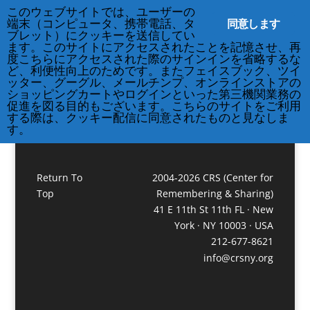
このウェブサイトでは、ユーザーの
212-677-8621
info@crsny.org
同意します
端末（コンピュータ、携帯電話、タ
ブレット）にクッキーを送信してい
ます。このサイトにアクセスされたことを記憶させ、再
度こちらにアクセスされた際のサインインを省略するな
2階スタジオ（ヨガ）
ど、利便性向上のためです。またフェイスブック、ツイ
ッター、グーグル、メールチンプ、オンラインストアの
ショッピングカートやログインといった第三機関業務の
促進を図る目的もございます。こちらのサイトをご利用
する際は、クッキー配信に同意されたものと見なしま
す。
Return To
2004-2026 CRS (Center for
Top
Remembering & Sharing)
41 E 11th St 11th FL · New
York · NY 10003 · USA
212-677-8621
info@crsny.org