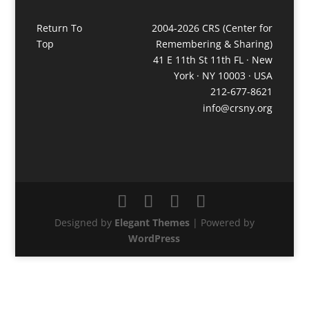
Return To
2004-2026 CRS (Center for
Top
Remembering & Sharing)
41 E 11th St 11th FL · New
York · NY 10003 · USA
212-677-8621
info@crsny.org
Designed by
Elegant Themes
| Powered by
WordPress