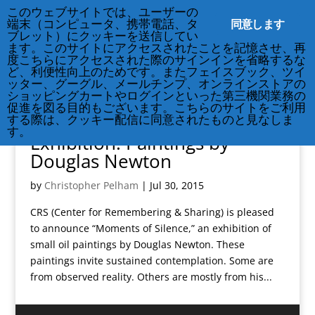
212-677-8621
info@crsny.org
このウェブサイトでは、ユーザーの
同意します
端末（コンピュータ、携帯電話、タ
ブレット）にクッキーを送信してい
ます。このサイトにアクセスされたことを記憶させ、再
度こちらにアクセスされた際のサインインを省略するな
ど、利便性向上のためです。またフェイスブック、ツイ
ッター、グーグル、メールチンプ、オンラインストアの
ショッピングカートやログインといった第三機関業務の
促進を図る目的もございます。こちらのサイトをご利用
する際は、クッキー配信に同意されたものと見なしま
す。
Exhibition: Paintings by
Douglas Newton
by
Christopher Pelham
|
Jul 30, 2015
CRS (Center for Remembering & Sharing) is pleased
to announce “Moments of Silence,” an exhibition of
small oil paintings by Douglas Newton. These
paintings invite sustained contemplation. Some are
from observed reality. Others are mostly from his...