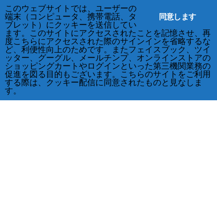
このウェブサイトでは、ユーザーの
同意します
端末（コンピュータ、携帯電話、タ
ブレット）にクッキーを送信してい
ます。このサイトにアクセスされたことを記憶させ、再
度こちらにアクセスされた際のサインインを省略するな
ど、利便性向上のためです。またフェイスブック、ツイ
ッター、グーグル、メールチンプ、オンラインストアの
ショッピングカートやログインといった第三機関業務の
促進を図る目的もございます。こちらのサイトをご利用
する際は、クッキー配信に同意されたものと見なしま
す。