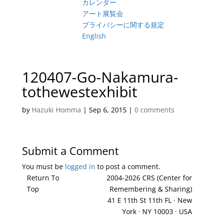
カレンダー
アート展覧会
プライバシーに関する規定
English
120407-Go-Nakamura-
tothewestexhibit
by
Hazuki Homma
|
Sep 6, 2015
|
0 comments
Submit a Comment
You must be
logged in
to post a comment.
Return To
2004-2026 CRS (Center for
Top
Remembering & Sharing)
41 E 11th St 11th FL · New
York · NY 10003 · USA