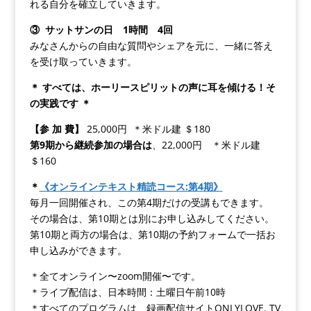
れる自分を確立していきます。
③
サットサンの日 1時間 4回
みなさんからの自由な質問やシェアを元に、一緒に答え
を受け取っていきます。
＊ すべては、ホーリースピリットの声に耳を傾ける！そ
の実践です ＊
【参 加 費】
25,000円 ＊米ドル建 ＄180
第9期から継続参加の場合は
、22,000円 ＊米ドル建
＄160
＊
《オンラインテキスト精読コース:
第4
期》
毎月一回開催され、この第4期だけの受講もできます。
その場合は、第10期とは別にお申し込みしてください。
第10期と両方の場合は、第10期の予約フォームで一括お
申し込みができます。
＊全てオンライン〜zoom開催〜です。
＊ライブ配信は、日本時間：土曜日午前10時
＊すべてのプログラムは、録画配信サイトONLYLOVE. TV