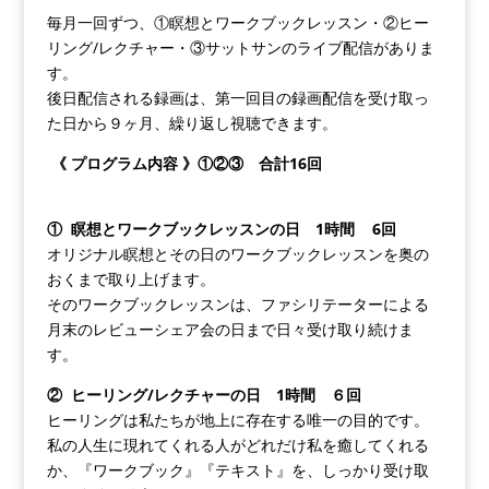
毎月一回ずつ、①瞑想とワークブックレッスン・②ヒー
リング/レクチャー・③サットサンのライブ配信がありま
す。
後日配信される録画は、第一回目の録画配信を受け取っ
た日から９ヶ月、繰り返し視聴できます。
《 プログラム内容 》
①
②
③
合計16回
①
瞑想とワークブックレッスンの日 1時間 6回
オリジナル瞑想とその日のワークブックレッスンを奥の
おくまで取り上げます。
そのワークブックレッスンは、ファシリテーターによる
月末のレビューシェア会の日まで日々受け取り続けま
す。
②
ヒーリング/レクチャーの日 1時間 ６回
ヒーリングは私たちが地上に存在する唯一の目的です。
私の人生に現れてくれる人がどれだけ私を癒してくれる
か、『ワークブック』『テキスト』を、しっかり受け取