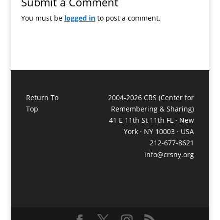
Submit a Comment
You must be
logged in
to post a comment.
Return To
2004-2026 CRS (Center for
Top
Remembering & Sharing)
41 E 11th St 11th FL · New
York · NY 10003 · USA
212-677-8621
info@crsny.org