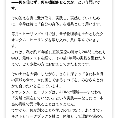
——
何を信じず、何を機能させるのか、という問いで
す。
その答えを真に受け取り、実践し、実感していくため
に、今季は特に「自分の身体」を道具として用います。
毎月のヒーリングの回では、量子物理学を土台としたク
オンタム・ヒーリングを取り入れ、共に学んでいきま
す。
これは、私が約15年前に直観医療の師から2年間にわたり
学び、最終テストを経て、その後1年間の実践を重ねたう
えで、ごく少数の方にお伝えしてきたものです。
その土台を大切にしながら、さらに深まってきた私自身
の実践も含め、今お渡しできるすべてを、みなさんと分
かち合いたいと思っています。
クオンタム・ヒーリングは、ACIMの理解——すなわち
「分離は実在していない」という実践——なしには、本
当の意味で受け取ることはできません。
ですから、何か別のことを学ぶのではなく、あくまでテ
キストとワークブックを軸に、体験として理解を深めて