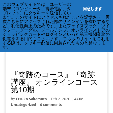
212-677-8621
このウェブサイトでは、ユーザーの
info@crsny.org
同意します
端末（コンピュータ、携帯電話、タ
ブレット）にクッキーを送信してい
ます。このサイトにアクセスされたことを記憶させ、再
度こちらにアクセスされた際のサインインを省略するな
ど、利便性向上のためです。またフェイスブック、ツイ
ッター、グーグル、メールチンプ、オンラインストアの
ショッピングカートやログインといった第三機関業務の
促進を図る目的もございます。こちらのサイトをご利用
する際は、クッキー配信に同意されたものと見なしま
す。
『奇跡のコース』『奇跡
講座』 オンラインコース
第10期
by
Etsuko Sakamoto
|
Feb 2, 2026
|
ACIM
,
Uncategorized
|
0 comments