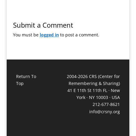
Submit a Comment
You must be
logged in
to post a comment.
Return To
2004-2026 CRS (Center for
Top
Remembering & Sharing)
41 E 11th St 11th FL · New
York · NY 10003 · USA
212-677-8621
info@crsny.org