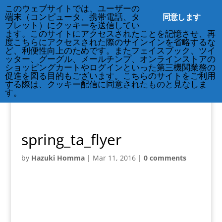
212-677-8621
info@crsny.org
このウェブサイトでは、ユーザーの
同意します
端末（コンピュータ、携帯電話、タ
ブレット）にクッキーを送信してい
ます。このサイトにアクセスされたことを記憶させ、再
度こちらにアクセスされた際のサインインを省略するな
ど、利便性向上のためです。またフェイスブック、ツイ
ッター、グーグル、メールチンプ、オンラインストアの
ショッピングカートやログインといった第三機関業務の
促進を図る目的もございます。こちらのサイトをご利用
する際は、クッキー配信に同意されたものと見なしま
す。
spring_ta_flyer
by
Hazuki Homma
|
Mar 11, 2016
|
0 comments