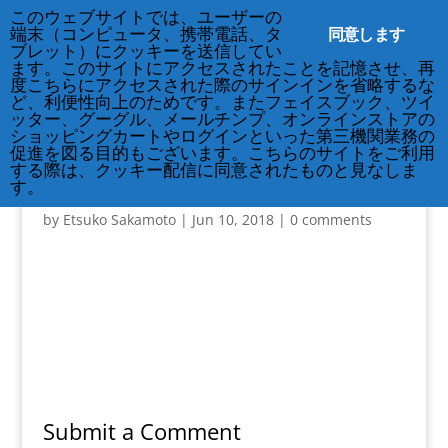
212-677-8621
info@crsny.org
このウェブサイトでは、ユーザーの
同意します
端末（コンピュータ、携帯電話、タ
ブレット）にクッキーを送信してい
ます。このサイトにアクセスされたことを記憶させ、再
度こちらにアクセスされた際のサインインを省略するな
ど、利便性向上のためです。またフェイスブック、ツイ
ッター、グーグル、メールチンプ、オンラインストアの
ショッピングカートやログインといった第三機関業務の
促進を図る目的もございます。こちらのサイトをご利用
する際は、クッキー配信に同意されたものと見なしま
image
す。
by
Etsuko Sakamoto
|
Jun 10, 2018
|
0 comments
Submit a Comment