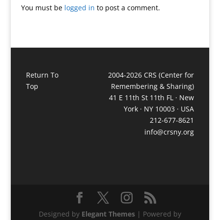
You must be
logged in
to post a comment.
Return To
2004-2026 CRS (Center for
Top
Remembering & Sharing)
41 E 11th St 11th FL · New
York · NY 10003 · USA
212-677-8621
info@crsny.org
Designed by
Elegant Themes
| Powered by