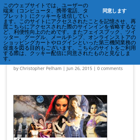
212-677-8621
info@crsny.org
このウェブサイトでは、ユーザーの
同意します
端末（コンピュータ、携帯電話、タ
ブレット）にクッキーを送信してい
ます。このサイトにアクセスされたことを記憶させ、再
度こちらにアクセスされた際のサインインを省略するな
ど、利便性向上のためです。またフェイスブック、ツイ
ッター、グーグル、メールチンプ、オンラインストアの
ショッピングカートやログインといった第三機関業務の
促進を図る目的もございます。こちらのサイトをご利用
する際は、クッキー配信に同意されたものと見なしま
130309-amareen.jpg
す。
by
Christopher Pelham
|
Jun 26, 2015
|
0 comments