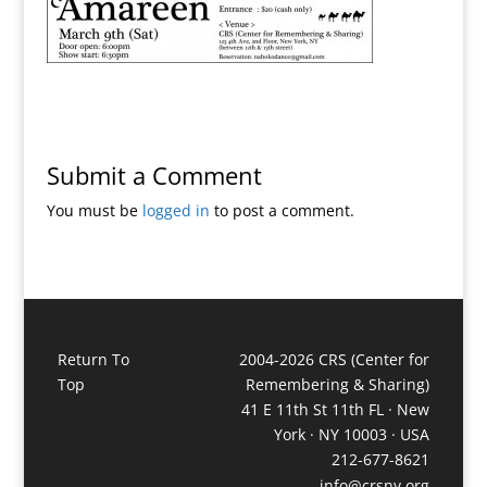
Submit a Comment
You must be
logged in
to post a comment.
Return To
2004-2026 CRS (Center for
Top
Remembering & Sharing)
41 E 11th St 11th FL · New
York · NY 10003 · USA
212-677-8621
info@crsny.org