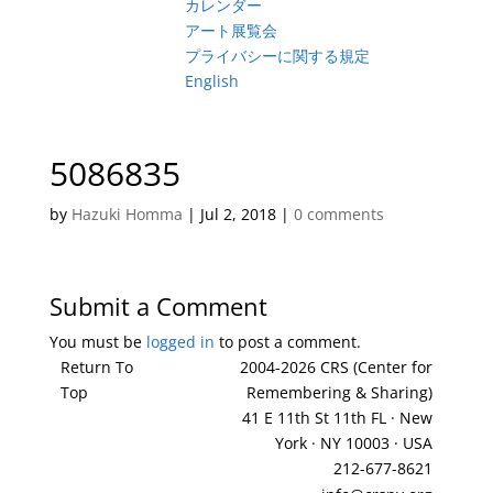
カレンダー
アート展覧会
プライバシーに関する規定
English
5086835
by
Hazuki Homma
|
Jul 2, 2018
|
0 comments
Submit a Comment
You must be
logged in
to post a comment.
Return To
2004-2026 CRS (Center for
Top
Remembering & Sharing)
41 E 11th St 11th FL · New
York · NY 10003 · USA
212-677-8621