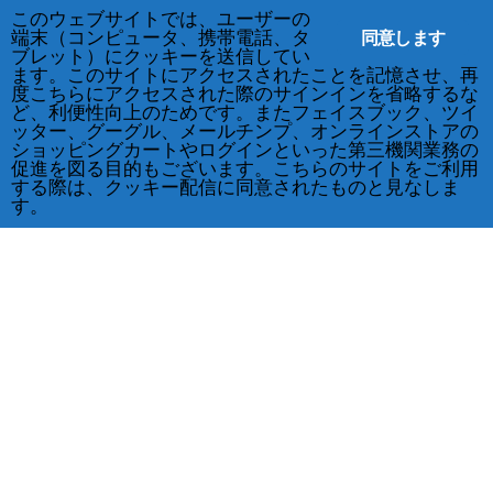
このウェブサイトでは、ユーザーの
同意します
端末（コンピュータ、携帯電話、タ
ブレット）にクッキーを送信してい
ます。このサイトにアクセスされたことを記憶させ、再
度こちらにアクセスされた際のサインインを省略するな
ど、利便性向上のためです。またフェイスブック、ツイ
ッター、グーグル、メールチンプ、オンラインストアの
ショッピングカートやログインといった第三機関業務の
促進を図る目的もございます。こちらのサイトをご利用
する際は、クッキー配信に同意されたものと見なしま
す。